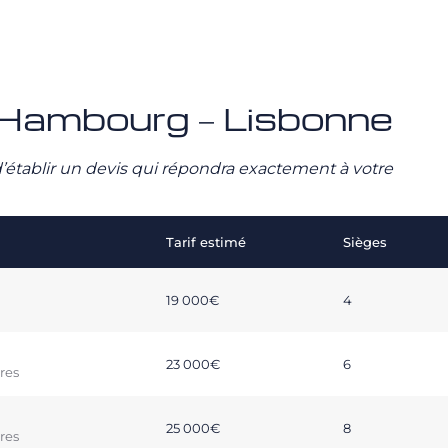
vé Hambourg – Lisbonne
n d’établir un devis qui répondra exactement à votre
Tarif estimé
Sièges
19 000€
4
23 000€
6
res
25 000€
8
res