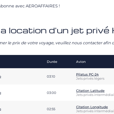
Lisbonne avec AEROAFFAIRES !
la location d'un jet pri
stimer le prix de votre voyage, veuillez nous contacter afi
Durée
Avion
Pilatus PC-24
o
03:10
Jets privés légers
Citation Latitude
o
03:00
Jets privés intermédiai
Citation Longitude
o
02:55
Jets privés intermédiai