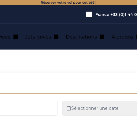
Réserver votre vol pour cet été !
France
+33 (0)1 44 0
vices
Jets privés
Destinations
A propos
e : location de je