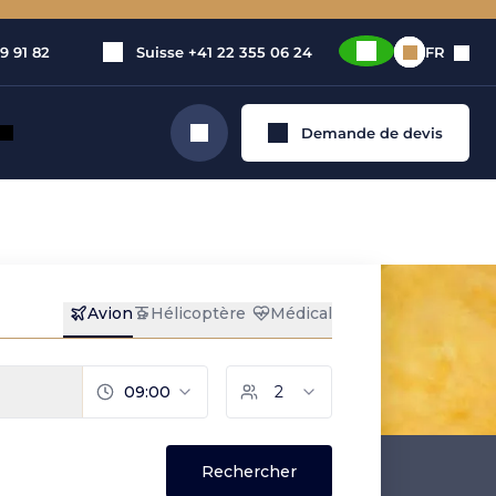
9 91 82
Suisse
+41 22 355 06 24
FR
Demande de devis
Rechercher
t privé