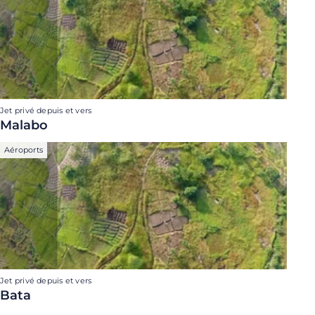
Jet privé depuis et vers
Malabo
Aéroports
Jet privé depuis et vers
Bata