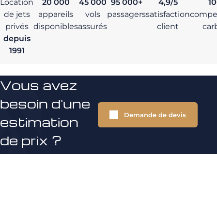
Location
20 000
45 000
95 000+
4,9/5
1
de jets
appareils
vols
passagers
satisfaction
compe
privés
disponibles
assurés
client
car
depuis
1991
Vous avez
besoin d'une
Demande de devis
estimation
de prix ?