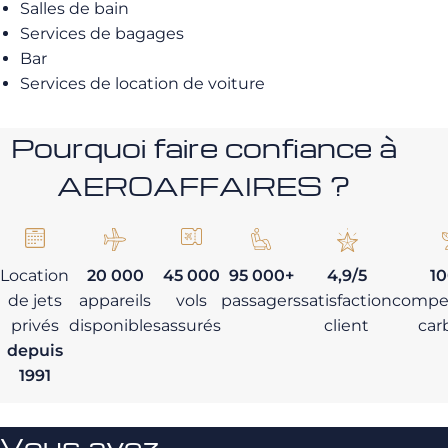
Salles de bain
Services de bagages
Bar
Services de location de voiture
Pourquoi faire confiance à
AEROAFFAIRES ?
Location
20 000
45 000
95 000+
4,9/5
1
de jets
appareils
vols
passagers
satisfaction
compe
privés
disponibles
assurés
client
car
depuis
1991
Vous avez