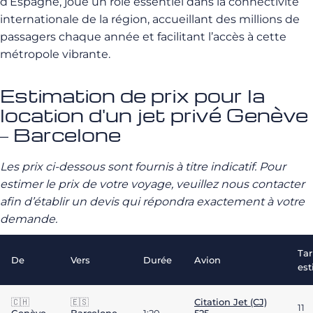
d’Espagne, joue un rôle essentiel dans la connectivité
internationale de la région, accueillant des millions de
passagers chaque année et facilitant l’accès à cette
métropole vibrante.
Estimation de prix pour la
location d'un jet privé Genève
– Barcelone
Les prix ci-dessous sont fournis à titre indicatif. Pour
estimer le prix de votre voyage, veuillez nous contacter
afin d’établir un devis qui répondra exactement à votre
demande.
Tar
De
Vers
Durée
Avion
es
🇨🇭
🇪🇸
Citation Jet (CJ)
11