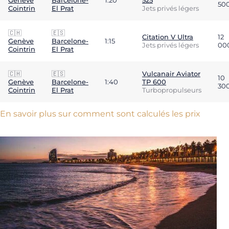
Genève
Barcelone-
1:20
525
50
Cointrin
El Prat
Jets privés légers
🇨🇭
🇪🇸
Citation V Ultra
12
Genève
Barcelone-
1:15
Jets privés légers
00
Cointrin
El Prat
🇨🇭
🇪🇸
Vulcanair Aviator
10
Genève
Barcelone-
1:40
TP 600
30
Cointrin
El Prat
Turbopropulseurs
En savoir plus sur comment sont calculés les prix