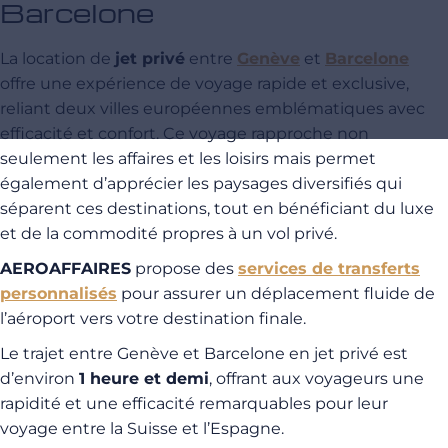
Barcelone
La location de
jet privé
entre
Genève
et
Barcelone
offre une expérience de voyage rapide et exclusive,
reliant deux villes européennes emblématiques avec
efficacité et confort. Ce voyage rapproche non
seulement les affaires et les loisirs mais permet
également d’apprécier les paysages diversifiés qui
séparent ces destinations, tout en bénéficiant du luxe
et de la commodité propres à un vol privé.
AEROAFFAIRES
propose des
services de transferts
personnalisés
pour assurer un déplacement fluide de
l’aéroport vers votre destination finale.
Le trajet entre Genève et Barcelone en jet privé est
d’environ
1 heure et demi
, offrant aux voyageurs une
rapidité et une efficacité remarquables pour leur
voyage entre la Suisse et l’Espagne.