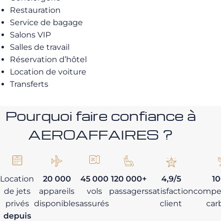
Restauration
Service de bagage
Salons VIP
Salles de travail
Réservation d’hôtel
Location de voiture
Transferts
Pourquoi faire confiance à
AEROAFFAIRES ?
Location
20 000
45 000
120 000+
4,9/5
1
de jets
appareils
vols
passagers
satisfaction
compe
privés
disponibles
assurés
client
car
depuis