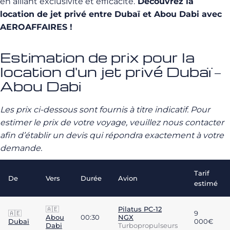
en alliant exclusivité et efficacité.
Découvrez la
location de jet privé entre Dubaï et Abou Dabi avec
AEROAFFAIRES !
Estimation de prix pour la
location d'un jet privé Dubaï –
Abou Dabi
Les prix ci-dessous sont fournis à titre indicatif. Pour
estimer le prix de votre voyage, veuillez nous contacter
afin d’établir un devis qui répondra exactement à votre
demande.
Tarif
De
Vers
Durée
Avion
estimé
🇦🇪
Pilatus PC-12
🇦🇪
9
Abou
00:30
NGX
Dubaï
000€
Dabi
Turbopropulseurs