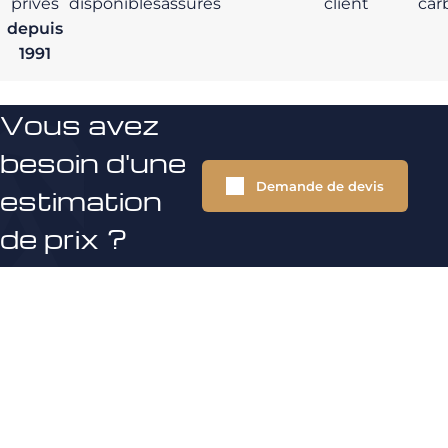
privés
disponibles
assurés
client
car
depuis
1991
Vous avez
besoin d'une
Demande de devis
estimation
de prix ?