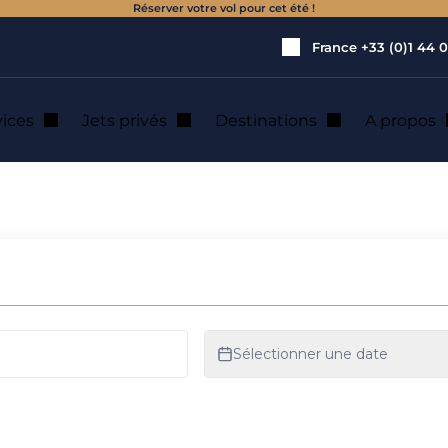
Réserver votre vol pour cet été !
France
+33 (0)1 44 0
vices
Jets privés
Destinations
A propos
ion de jet privé