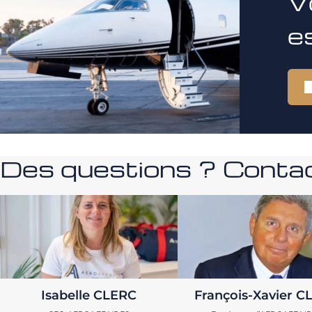
V
e
Des questions ? Contac
Isabelle CLERC
François-Xavier C