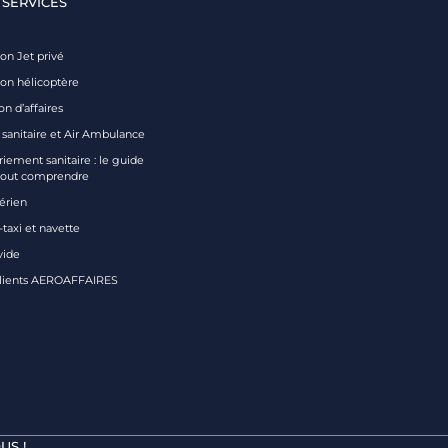
 SERVICES
on Jet privé
ion hélicoptère
on d’affaires
 sanitaire et Air Ambulance
iement sanitaire : le guide
tout comprendre
aérien
taxi et navette
vide
clients AEROAFFAIRES
US !