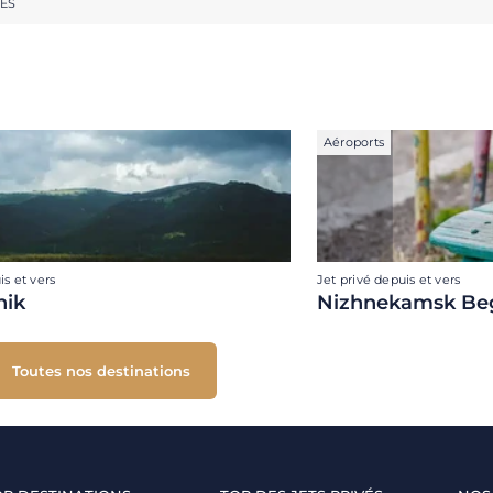
RES
Aéroports
is et vers
Jet privé depuis et vers
hik
Nizhnekamsk Be
Toutes nos destinations