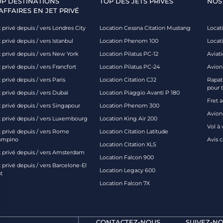
OP DESTINATIONS
TOP DES JETS PRIVÉS
NOS
AFFAIRES EN JET PRIVÉ
 privé depuis / vers Londres City
Location Cessna Citation Mustang
Locati
 privé depuis / vers Istanbul
Location Phenom 100
Locat
t privé depuis / vers New York
Location Pilatus PC-12
Aviati
 privé depuis / vers Francfort
Location Pilatus PC-24
Avion
 privé depuis / vers Paris
Location Citation CJ2
Rapatr
pour 
 privé depuis / vers Dubaï
Location Piaggio Avanti P 180
Fret 
t privé depuis / vers Singapour
Location Phenom 300
Avion-
t privé depuis / vers Luxembourg
Location King Air 200
Vol à 
t privé depuis / vers Rome
Location Citation Latitude
ampino
Avis 
Location Citation XLS
t privé depuis / vers Amsterdam
Location Falcon 900
 privé depuis / vers Barcelone-El
Location Legacy 600
t
Location Falcon 7X
CONTACTEZ-NOUS
SUIVEZ-NO