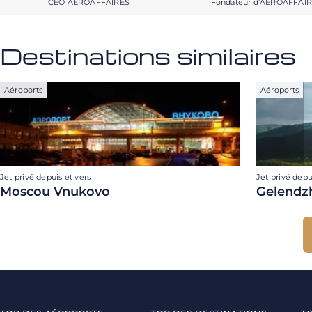
CEO AEROAFFAIRES
Fondateur d’AEROAFFAI
Destinations similaires
Aéroports
Aéroports
Jet privé depuis et vers
Jet privé depu
Moscou Vnukovo
Gelendz