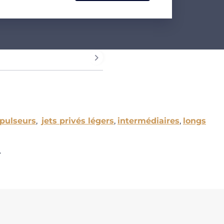
pulseurs
,
jets privés légers
,
intermédiaires
,
longs
.