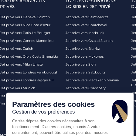
TOP DES AÉROPORTS
TOP DES DESTINATIONS
T
PRIVÉS
LOISIRS EN JET PRIVÉ
D'
Jet privé vers Genève Cointrin
Jet privé vers Saint-Moritz
Jet
Jet privé vers Nice Côte d’Azur
Jet privé vers Courchevel
Jet
Jet privé vers Paris-Le Bourget
Jet privé vers Innsbruck
Je
Jet privé vers Cannes Mandelieu
Jet privé vers Gstaad Saanen
Jet
Jet privé vers Zurich
Jet privé vers Biarritz
Jet
Jet privé vers Olbia Costa Smeralda
Jet privé vers Mykonos
Jet
Jet privé vers Milan Linate
Jet privé vers Sion
Je
Jet privé vers Londres Farnborough
Jet privé vers Salzbourg
Je
Jet privé vers Londres Biggin Hill
Jet privé vers Marrakech Menara
Je
Ci
Jet privé vers Munich
Jet privé vers Chambéry
Je
Jet privé vers Monaco
Jet privé vers Ibiza
Jet
Paramètres des cookies
Jet privé vers Palma de Majorque
Jet privé vers Londres
Pra
Gestion de vos préférences
Ce site dépose des cookies nécessaires à son
fonctionnement. D’autres cookies, soumis à votre
consentement, peuvent être utilisés pour des mesures
NOS CERTIFICATIONS
PAIEMENTS SÉCURISÉS PAR