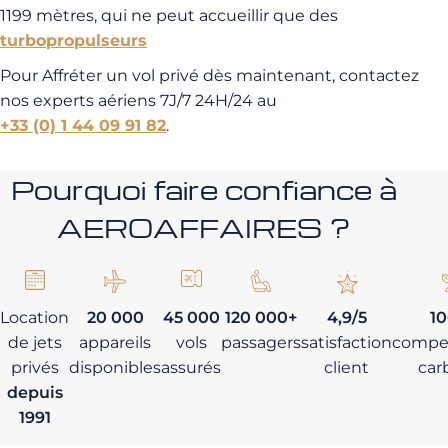
1199 mètres, qui ne peut accueillir que des
turbopropulseurs
Pour Affréter un vol privé dès maintenant, contactez
nos experts aériens 7J/7 24H/24 au
+33 (0) 1 44 09 91 82
.
Pourquoi faire confiance à
AEROAFFAIRES ?
Location
20 000
45 000
120 000+
4,9/5
1
de jets
appareils
vols
passagers
satisfaction
compe
privés
disponibles
assurés
client
car
depuis
1991