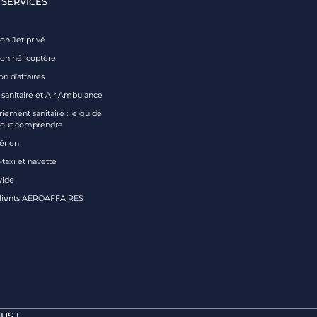
 SERVICES
on Jet privé
ion hélicoptère
on d’affaires
 sanitaire et Air Ambulance
iement sanitaire : le guide
tout comprendre
aérien
taxi et navette
vide
clients AEROAFFAIRES
US !