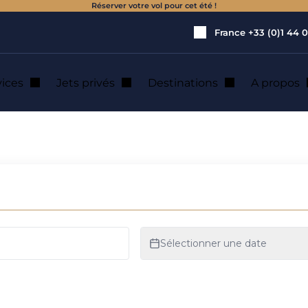
Réserver votre vol pour cet été !
France
+33 (0)1 44 0
vices
Jets privés
Destinations
A propos
 : location de jet 