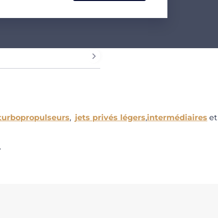
turbopropulseurs
,
jets privés légers
,
intermédiaires
et
.