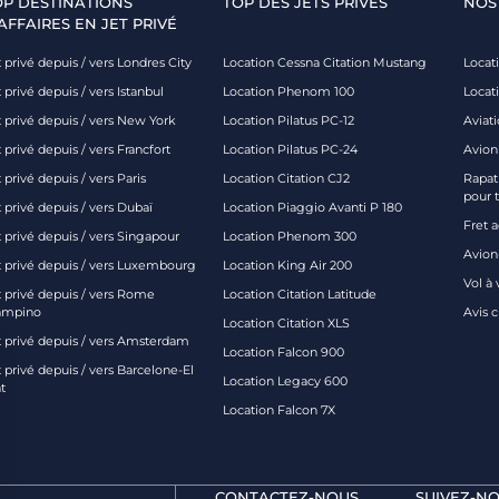
OP DESTINATIONS
TOP DES JETS PRIVÉS
NOS
AFFAIRES EN JET PRIVÉ
 privé depuis / vers Londres City
Location Cessna Citation Mustang
Locati
 privé depuis / vers Istanbul
Location Phenom 100
Locat
t privé depuis / vers New York
Location Pilatus PC-12
Aviati
 privé depuis / vers Francfort
Location Pilatus PC-24
Avion
 privé depuis / vers Paris
Location Citation CJ2
Rapatr
pour 
 privé depuis / vers Dubaï
Location Piaggio Avanti P 180
Fret 
t privé depuis / vers Singapour
Location Phenom 300
Avion-
t privé depuis / vers Luxembourg
Location King Air 200
Vol à 
t privé depuis / vers Rome
Location Citation Latitude
ampino
Avis 
Location Citation XLS
t privé depuis / vers Amsterdam
Location Falcon 900
 privé depuis / vers Barcelone-El
Location Legacy 600
t
Location Falcon 7X
CONTACTEZ-NOUS
SUIVEZ-NO