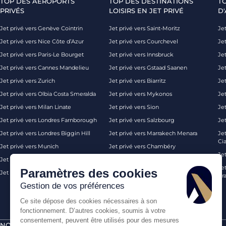
TOP DES AÉROPORTS
TOP DES DESTINATIONS
T
PRIVÉS
LOISIRS EN JET PRIVÉ
D'
Jet privé vers Genève Cointrin
Jet privé vers Saint-Moritz
Jet
Jet privé vers Nice Côte d’Azur
Jet privé vers Courchevel
Jet
Jet privé vers Paris-Le Bourget
Jet privé vers Innsbruck
Je
Jet privé vers Cannes Mandelieu
Jet privé vers Gstaad Saanen
Jet
Jet privé vers Zurich
Jet privé vers Biarritz
Jet
Jet privé vers Olbia Costa Smeralda
Jet privé vers Mykonos
Jet
Jet privé vers Milan Linate
Jet privé vers Sion
Je
Jet privé vers Londres Farnborough
Jet privé vers Salzbourg
Je
Jet privé vers Londres Biggin Hill
Jet privé vers Marrakech Menara
Je
Ci
Jet privé vers Munich
Jet privé vers Chambéry
Je
Jet privé vers Monaco
Jet privé vers Ibiza
Jet
Paramètres des cookies
Jet privé vers Palma de Majorque
Jet privé vers Londres
Pra
Gestion de vos préférences
Ce site dépose des cookies nécessaires à son
fonctionnement. D’autres cookies, soumis à votre
consentement, peuvent être utilisés pour des mesures
NOS CERTIFICATIONS
PAIEMENTS SÉCURISÉS PAR