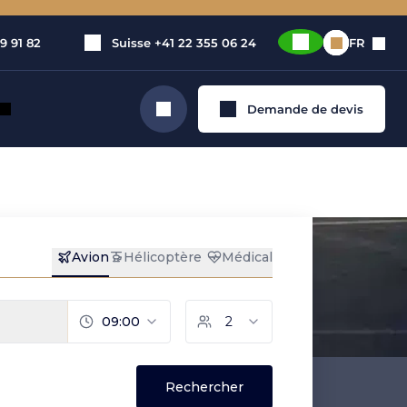
9 91 82
Suisse
+41 22 355 06 24
FR
Demande de devis
Rechercher
privé