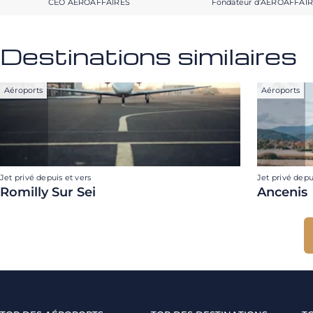
CEO AEROAFFAIRES
Fondateur d’AEROAFFAI
Destinations similaires
Aéroports
Aéroports
Jet privé depuis et vers
Jet privé depu
Romilly Sur Sei
Ancenis