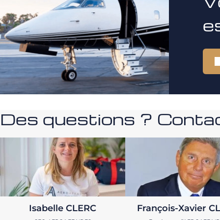
V
e
Des questions ? Contac
Isabelle CLERC
François-Xavier C