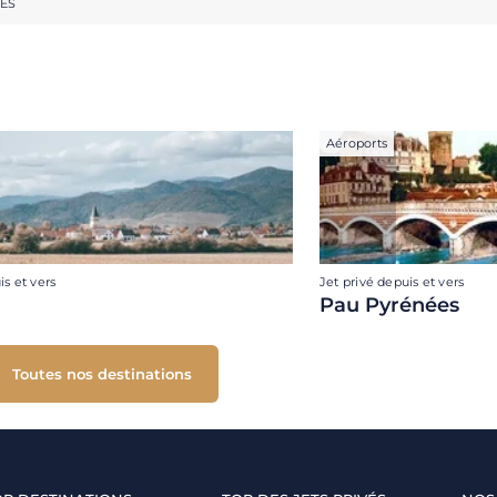
RES
Aéroports
is et vers
Jet privé depuis et vers
Pau Pyrénées
Toutes nos destinations