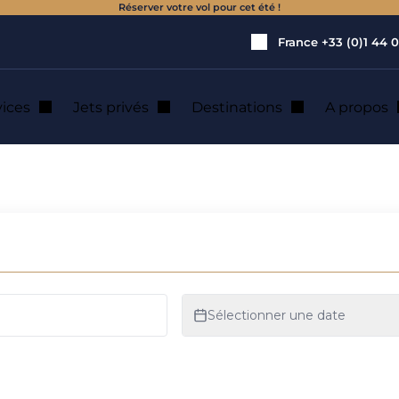
Réserver votre vol pour cet été !
France
+33 (0)1 44 0
vices
Jets privés
Destinations
A propos
de jet privé