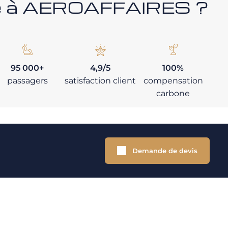
nce à AEROAFFAIRES ?
95 000+
4,9/5
100%
passagers
satisfaction client
compensation
carbone
Demande de devis