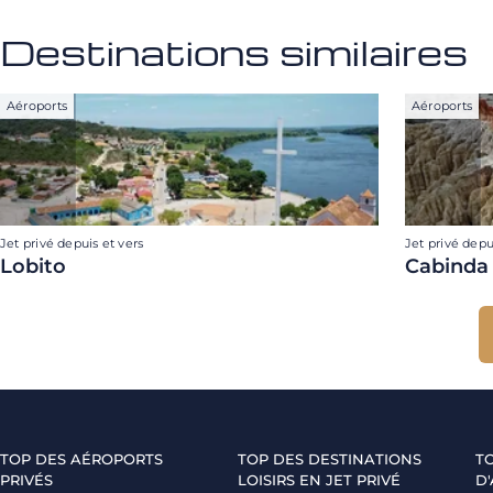
Destinations similaires
Aéroports
Aéroports
Jet privé depuis et vers
Jet privé depu
Lobito
Cabinda
TOP DES AÉROPORTS
TOP DES DESTINATIONS
T
PRIVÉS
LOISIRS EN JET PRIVÉ
D'