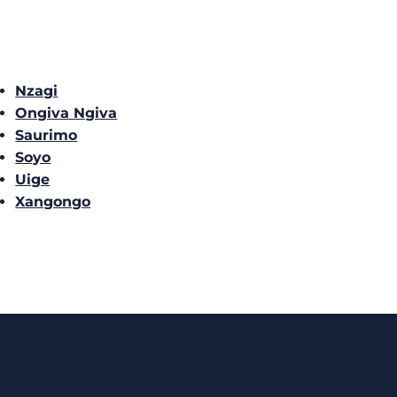
Nzagi
Ongiva Ngiva
Saurimo
Soyo
Uige
Xangongo