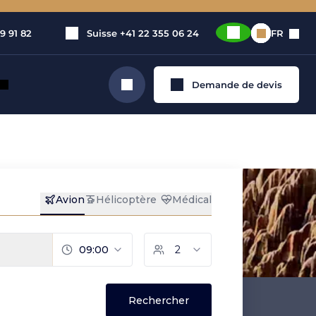
9 91 82
Suisse
+41 22 355 06 24
FR
Demande de devis
Rechercher