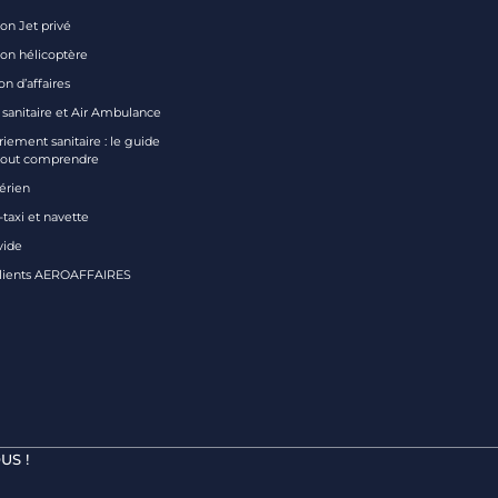
on Jet privé
ion hélicoptère
on d’affaires
 sanitaire et Air Ambulance
iement sanitaire : le guide
tout comprendre
aérien
taxi et navette
vide
clients AEROAFFAIRES
US !