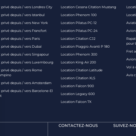
 privé depuis / vers Londres City
Location Cessna Citation Mustang
Locati
 privé depuis / vers Istanbul
Location Phenom 100
Locat
t privé depuis / vers New York
Location Pilatus PC-12
Aviati
 privé depuis / vers Francfort
Location Pilatus PC-24
Avion
 privé depuis / vers Paris
Location Citation CJ2
Rapatr
pour 
 privé depuis / vers Dubaï
Location Piaggio Avanti P 180
Fret 
t privé depuis / vers Singapour
Location Phenom 300
Avion-
t privé depuis / vers Luxembourg
Location King Air 200
Vol à 
t privé depuis / vers Rome
Location Citation Latitude
ampino
Avis 
Location Citation XLS
t privé depuis / vers Amsterdam
Location Falcon 900
 privé depuis / vers Barcelone-El
Location Legacy 600
t
Location Falcon 7X
CONTACTEZ-NOUS
SUIVEZ-NO