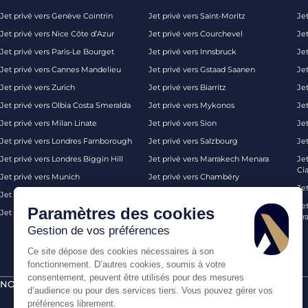
Jet privé vers Genève Cointrin
Jet privé vers Saint-Moritz
Jet
Jet privé vers Nice Côte d’Azur
Jet privé vers Courchevel
Jet
Jet privé vers Paris-Le Bourget
Jet privé vers Innsbruck
Je
Jet privé vers Cannes Mandelieu
Jet privé vers Gstaad Saanen
Jet
Jet privé vers Zurich
Jet privé vers Biarritz
Jet
Jet privé vers Olbia Costa Smeralda
Jet privé vers Mykonos
Jet
Jet privé vers Milan Linate
Jet privé vers Sion
Je
Jet privé vers Londres Farnborough
Jet privé vers Salzbourg
Je
Jet privé vers Londres Biggin Hill
Jet privé vers Marrakech Menara
Je
Ci
Jet privé vers Munich
Jet privé vers Chambéry
Je
Jet privé vers Monaco
Jet privé vers Ibiza
Jet
Paramètres des cookies
Jet privé vers Palma de Majorque
Jet privé vers Londres
Pra
Gestion de vos préférences
Ce site dépose des cookies nécessaires à son
fonctionnement. D’autres cookies, soumis à votre
consentement, peuvent être utilisés pour des mesures
NOS CERTIFICATIONS
PAIEMENTS SÉCURISÉS PAR
d’audience ou pour des services tiers. Vous pouvez gérer vos
préférences librement.