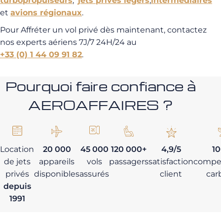
turbopropulseurs
,
jets privés légers
,
intermédiaires
et
avions régionaux
.
Pour Affréter un vol privé dès maintenant, contactez
nos experts aériens 7J/7 24H/24 au
+33 (0) 1 44 09 91 82
.
Pourquoi faire confiance à
AEROAFFAIRES ?
Location
20 000
45 000
120 000+
4,9/5
1
de jets
appareils
vols
passagers
satisfaction
compe
privés
disponibles
assurés
client
car
depuis
1991