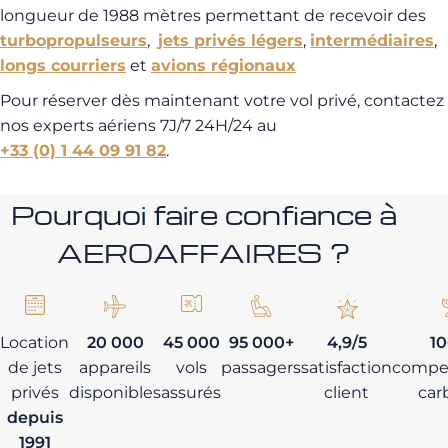
longueur de 1988 mètres permettant de recevoir des
turbopropulseurs
,
jets privés légers
,
intermédiaires
,
longs courriers
et
avions régionaux
Pour réserver dès maintenant votre vol privé, contactez
nos experts aériens 7J/7 24H/24 au
+33 (0) 1 44 09 91 82
.
Pourquoi faire confiance à
AEROAFFAIRES ?
Location
20 000
45 000
95 000+
4,9/5
1
de jets
appareils
vols
passagers
satisfaction
compe
privés
disponibles
assurés
client
car
depuis
1991