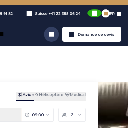
9 91 82
Suisse
+41 22 355 06 24
FR
Demande de devis
Rechercher
é Global
érien