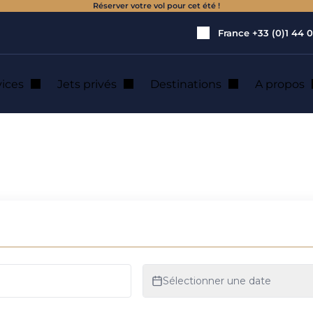
Réserver votre vol pour cet été !
France
+33 (0)1 44 0
vices
Jets privés
Destinations
A propos
é Global Express XRS : le summum du luxe aérien
s’offre un jet priv
 summum du luxe a