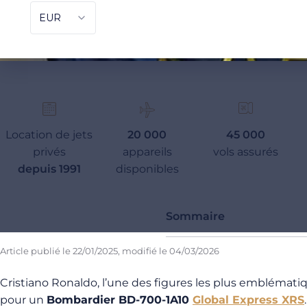
Location de jets
20 000
45 000
privés
appareils
vols assurés
depuis 1991
disponibles
Sommaire
Article publié le
22/01/2025
, modifié le
04/03/2026
Cristiano Ronaldo, l’une des figures les plus emblémat
pour un
Bombardier BD-700-1A10
Global Express XRS