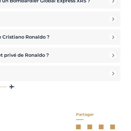
n d’un Bombardier Global Express XRS ?
e Cristiano Ronaldo ?
et privé de Ronaldo ?
Partager