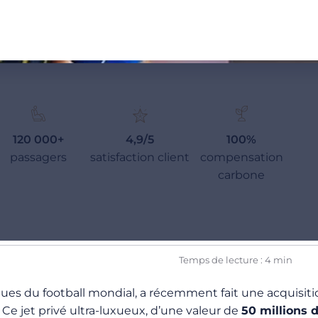
120 000+
4,9/5
100%
passagers
satisfaction client
compensation
carbone
Temps de lecture : 4 min
iques du football mondial, a récemment fait une acquisi
. Ce jet privé ultra-luxueux, d’une valeur de
50 millions 