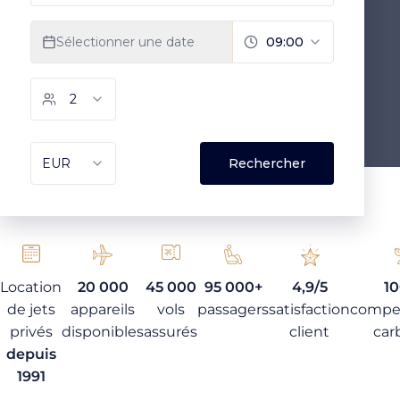
Location
20 000
45 000
95 000+
4,9/5
1
de jets
appareils
vols
passagers
satisfaction
compe
privés
disponibles
assurés
client
car
depuis
1991