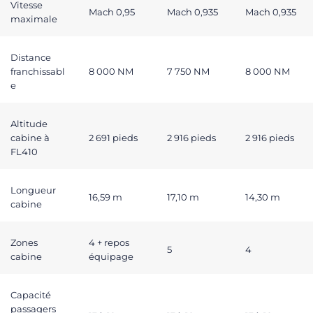
Vitesse
Mach 0,95
Mach 0,935
Mach 0,935
maximale
Distance
franchissabl
8 000 NM
7 750 NM
8 000 NM
e
Altitude
cabine à
2 691 pieds
2 916 pieds
2 916 pieds
FL410
Longueur
16,59 m
17,10 m
14,30 m
cabine
Zones
4 + repos
5
4
cabine
équipage
Capacité
passagers