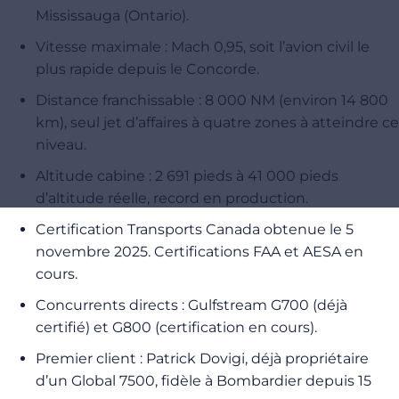
Mississauga (Ontario).
Vitesse maximale : Mach 0,95, soit l’avion civil le
plus rapide depuis le Concorde.
Distance franchissable : 8 000 NM (environ 14 800
km), seul jet d’affaires à quatre zones à atteindre ce
niveau.
Altitude cabine : 2 691 pieds à 41 000 pieds
d’altitude réelle, record en production.
Certification Transports Canada obtenue le 5
novembre 2025. Certifications FAA et AESA en
cours.
Concurrents directs : Gulfstream G700 (déjà
certifié) et G800 (certification en cours).
Premier client : Patrick Dovigi, déjà propriétaire
d’un Global 7500, fidèle à Bombardier depuis 15