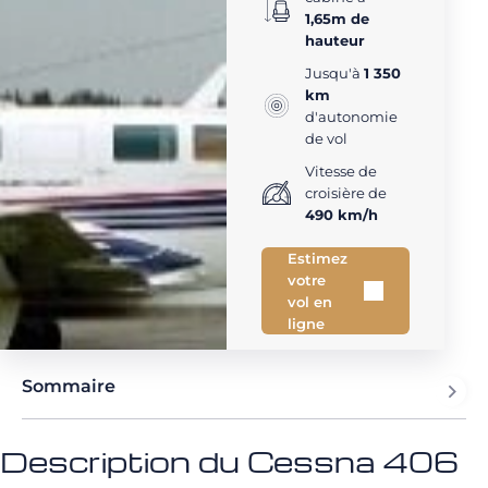
1,65m de
hauteur
Jusqu'à
1 350
km
d'autonomie
de vol
Vitesse de
croisière de
490 km/h
Estimez
votre
vol en
ligne
Sommaire
Description du Cessna 406