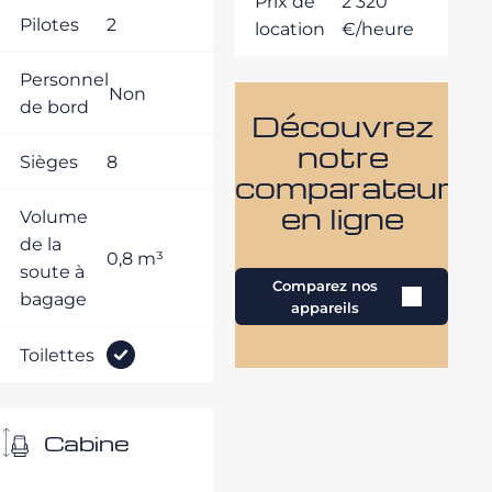
Prix de
2 320
Pilotes
2
location
€/heure
Personnel
Non
de bord
Découvrez
notre
Sièges
8
comparateur
en ligne
Volume
de la
0,8 m³
soute à
Comparez nos
bagage
appareils
Toilettes
Cabine