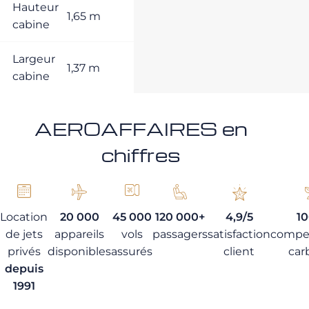
Hauteur
1,65 m
cabine
Largeur
1,37 m
cabine
AEROAFFAIRES en
chiffres
Location
20 000
45 000
120 000+
4,9/5
1
de jets
appareils
vols
passagers
satisfaction
compe
privés
disponibles
assurés
client
car
depuis
1991