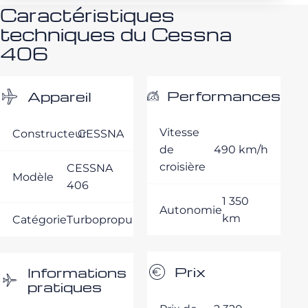
Caractéristiques
techniques du Cessna
406
Performances
Appareil
Vitesse
Constructeur
CESSNA
de
490 km/h
croisière
CESSNA
Modèle
406
1 350
Autonomie
km
Catégorie
Turbopropulseurs
Prix
Informations
pratiques