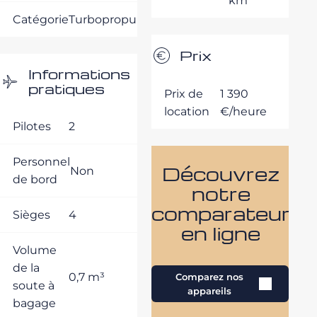
km
Catégorie
Turbopropulseurs
Prix
Informations
pratiques
Prix de
1 390
location
€/heure
Pilotes
2
Personnel
Découvrez
Non
de bord
notre
comparateur
Sièges
4
en ligne
Volume
de la
0,7 m³
Comparez nos
soute à
appareils
bagage