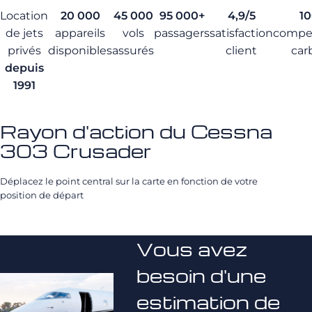
Location
20 000
45 000
95 000+
4,9/5
1
de jets
appareils
vols
passagers
satisfaction
compe
privés
disponibles
assurés
client
car
depuis
1991
Rayon d'action du Cessna
303 Crusader
Déplacez le point central sur la carte en fonction de votre
position de départ
Vous avez
besoin d'une
estimation de