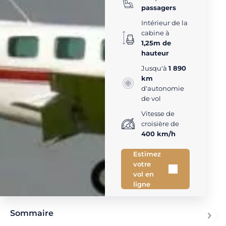
passagers
Intérieur de la
cabine à
1,25m de
hauteur
Jusqu'à
1 890
km
d'autonomie
de vol
Vitesse de
croisière de
400 km/h
Estimez
votre
vol en
ligne
Sommaire