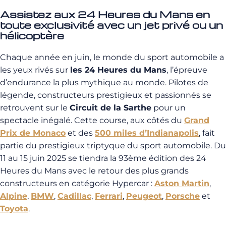
Assistez aux 24 Heures du Mans en
toute exclusivité avec un jet privé ou un
hélicoptère
Chaque année en juin, le monde du sport automobile a
les yeux rivés sur
les 24 Heures du Mans
, l’épreuve
d’endurance la plus mythique au monde. Pilotes de
légende, constructeurs prestigieux et passionnés se
retrouvent sur le
Circuit de la Sarthe
pour un
spectacle inégalé. Cette course, aux côtés du
Grand
Prix de Monaco
et des
500 miles d’Indianapolis
, fait
partie du prestigieux triptyque du sport automobile. Du
11 au 15 juin 2025 se tiendra la 93ème édition des 24
Heures du Mans avec le retour des plus grands
constructeurs en catégorie Hypercar :
Aston Martin
,
Alpine
,
BMW
,
Cadillac
,
Ferrari
,
Peugeot
,
Porsche
et
Toyota
.