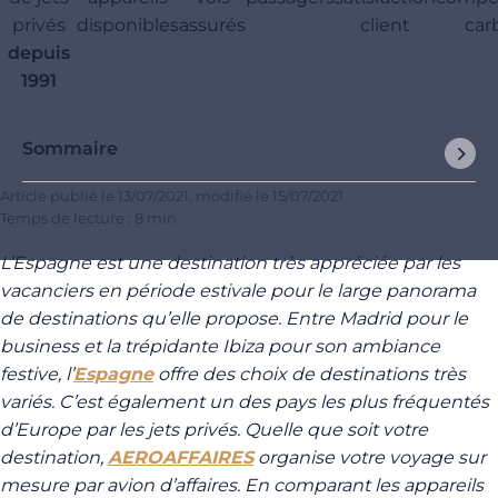
privés
disponibles
assurés
client
car
depuis
1991
Sommaire
Article publié le
13/07/2021
, modifié le
15/07/2021
Temps de lecture : 8 min
L’Espagne est une destination très appréciée par les
vacanciers en période estivale pour le large panorama
de destinations qu’elle propose. Entre Madrid pour le
business et la trépidante Ibiza pour son ambiance
festive, l’
Espagne
offre des choix de destinations très
variés. C’est également un des pays les plus fréquentés
d’Europe par les jets privés. Quelle que soit votre
destination,
AEROAFFAIRES
organise votre voyage sur
mesure par avion d’affaires. En comparant les appareils