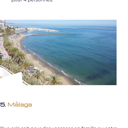
5.
Màlaga