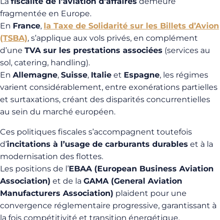
La
fiscalité de l’aviation d’affaires
demeure
fragmentée en Europe.
En
France
,
la Taxe de Solidarité sur les Billets d’Avion
(TSBA)
, s’applique aux vols privés, en complément
d’une
TVA sur les prestations associées
(services au
sol, catering, handling).
En
Allemagne
,
Suisse
,
Italie
et
Espagne
, les régimes
varient considérablement, entre exonérations partielles
et surtaxations, créant des disparités concurrentielles
au sein du marché européen.
Ces politiques fiscales s’accompagnent toutefois
d’
incitations à l’usage de carburants durables
et à la
modernisation des flottes.
Les positions de l’
EBAA (European Business Aviation
Association)
et de la
GAMA (General Aviation
Manufacturers Association)
plaident pour une
convergence réglementaire progressive, garantissant à
la fois compétitivité et transition énergétique.