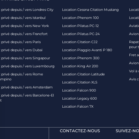
 privé depuis / vers Londres City
Location Cessna Citation Mustang
Locati
 privé depuis / vers Istanbul
Location Phenom 100
Locat
t privé depuis / vers New York
Location Pilatus PC-12
Aviati
 privé depuis / vers Francfort
Location Pilatus PC-24
Avion
 privé depuis / vers Paris
Location Citation CJ2
Rapatr
pour 
 privé depuis / vers Dubaï
Location Piaggio Avanti P 180
Fret 
t privé depuis / vers Singapour
Location Phenom 300
Avion-
t privé depuis / vers Luxembourg
Location King Air 200
Vol à 
t privé depuis / vers Rome
Location Citation Latitude
ampino
Avis 
Location Citation XLS
t privé depuis / vers Amsterdam
Location Falcon 900
 privé depuis / vers Barcelone-El
Location Legacy 600
t
Location Falcon 7X
CONTACTEZ-NOUS
SUIVEZ-NO