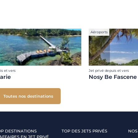
Aéroports
is et vers
Jet privé depuis et vers
arie
Nosy Be Fascene
Toutes nos destinations
OP DESTINATIONS
TOP DES JETS PRIVÉS
NOS
AFFAIRES EN JET PRIVÉ