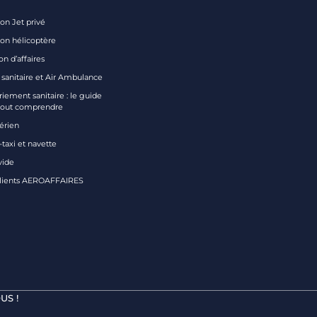
on Jet privé
ion hélicoptère
on d’affaires
 sanitaire et Air Ambulance
iement sanitaire : le guide
tout comprendre
aérien
taxi et navette
vide
clients AEROAFFAIRES
US !