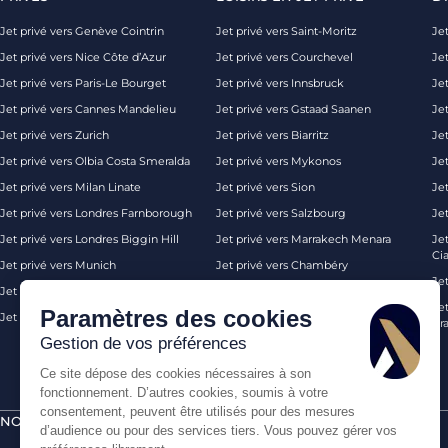
Jet privé vers Genève Cointrin
Jet privé vers Saint-Moritz
Jet
Jet privé vers Nice Côte d’Azur
Jet privé vers Courchevel
Jet
Jet privé vers Paris-Le Bourget
Jet privé vers Innsbruck
Je
Jet privé vers Cannes Mandelieu
Jet privé vers Gstaad Saanen
Jet
Jet privé vers Zurich
Jet privé vers Biarritz
Jet
Jet privé vers Olbia Costa Smeralda
Jet privé vers Mykonos
Jet
Jet privé vers Milan Linate
Jet privé vers Sion
Je
Jet privé vers Londres Farnborough
Jet privé vers Salzbourg
Je
Jet privé vers Londres Biggin Hill
Jet privé vers Marrakech Menara
Je
Ci
Jet privé vers Munich
Jet privé vers Chambéry
Je
Jet privé vers Monaco
Jet privé vers Ibiza
Jet
Paramètres des cookies
Jet privé vers Palma de Majorque
Jet privé vers Londres
Pra
Gestion de vos préférences
Ce site dépose des cookies nécessaires à son
fonctionnement. D’autres cookies, soumis à votre
consentement, peuvent être utilisés pour des mesures
NOS CERTIFICATIONS
PAIEMENTS SÉCURISÉS PAR
d’audience ou pour des services tiers. Vous pouvez gérer vos