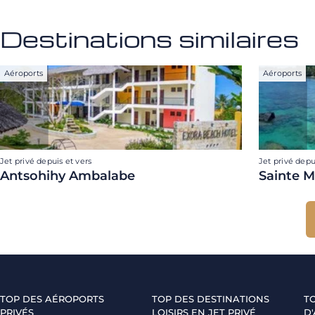
Destinations similaires
Aéroports
Aéroports
Jet privé depuis et vers
Jet privé depu
Antsohihy Ambalabe
Sainte M
TOP DES AÉROPORTS
TOP DES DESTINATIONS
T
PRIVÉS
LOISIRS EN JET PRIVÉ
D'