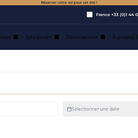
Réserver votre vol pour cet été !
France
+33 (0)1 44 0
vices
Jets privés
Destinations
A propos
on de jet privé