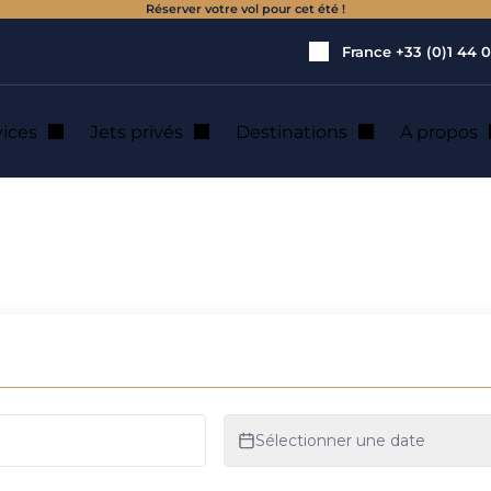
Réserver votre vol pour cet été !
France
+33 (0)1 44 0
vices
Jets privés
Destinations
A propos
éunion : expérience en hélicoptère
ion : expérience e