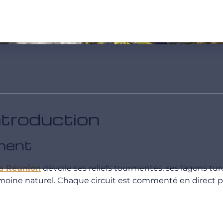
ntroduction
ement
La Réunion
dévoile ses reliefs tourmentés, ses lagons turq
imoine naturel. Chaque circuit est commenté en direct pa