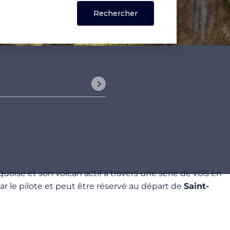
uoise et son volcan actif à travers une série de vols en
r le pilote et peut être réservé au départ de
Saint-