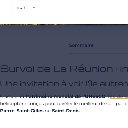
Sommaire
Survol de La Réunion : i
Une invitation à voir l’île autr
Classée au
Patrimoine mondial de l’UNESCO
, l’
île de 
hélicoptère conçus pour révéler le meilleur de son patr
Pierre
,
Saint-Gilles
ou
Saint-Denis
.