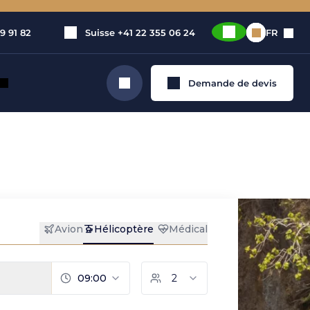
9 91 82
Suisse
+41 22 355 06 24
FR
Demande de devis
Rechercher
n