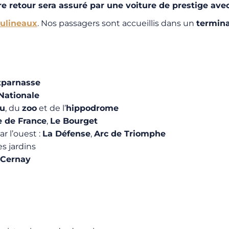
re retour sera assuré par une voiture de prestige ave
oulineaux
. Nos passagers sont accueillis dans un
termina
tparnasse
Nationale
au
, du
zoo
et de l’
hippodrome
e de France
,
Le Bourget
ar l’ouest :
La Défense
,
Arc de Triomphe
s jardins
 Cernay