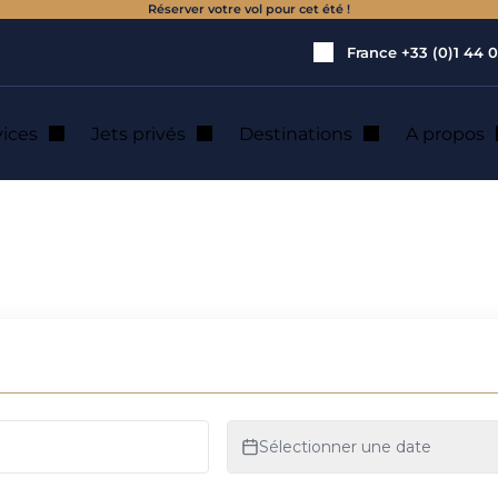
Réserver votre vol pour cet été !
France
+33 (0)1 44 0
vices
Jets privés
Destinations
A propos
x de Cernay : expérience en hélicoptère
de Cernay : expér