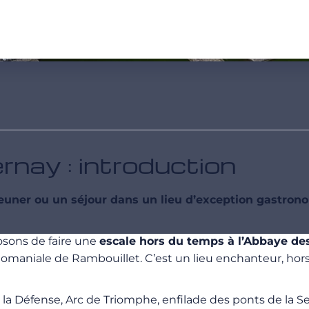
nay : introduction
euner ou un séjour dans un lieu d’exception gastron
osons de faire une
escale hors du temps à l’Abbaye de
domaniale de Rambouillet. C’est un lieu enchanteur, hor
e la Défense, Arc de Triomphe, enfilade des ponts de la Se