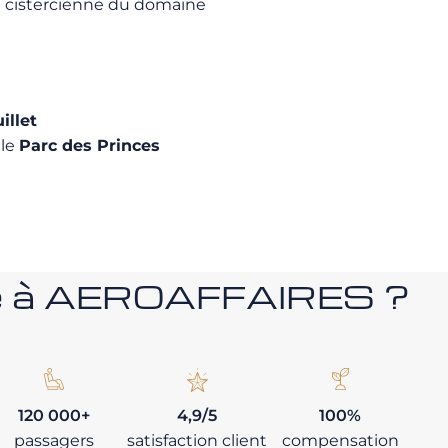
re cistercienne du domaine
illet
, le
Parc des Princes
nce à AEROAFFAIRES ?
120 000+
4,9/5
100%
passagers
satisfaction client
compensation