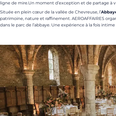
ligne de mire.Un moment d’exception et de partage à vivr
Située en plein cœur de la vallée de Chevreuse, l’
Abbaye
patrimoine, nature et raffinement. AEROAFFAIRES orga
dans le parc de l’abbaye. Une expérience à la fois inti