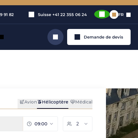
9 91 82
Suisse
+41 22 355 06 24
FR
Demande de devis
Rechercher
ience