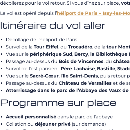
décollerez pour le vol retour. Si vous dînez sur place,
vot
Le vol est opéré depuis l’
héliport de Paris – Issy-les-M
Itinéraire du vol aller
Décollage de l’héliport de Paris
Survol de la
Tour Eiffel
, du
Trocadéro
, de la
tour Mon
Vue sur le
périphérique Sud
,
Bercy
,
la Bibliothèque 
Passage au-dessus du
Bois de Vincennes
, du
châte
Survol de l’est parisien :
Père Lachaise
,
Bastille
,
Stad
Vue sur le
Sacré-Cœur
, l’
Ile Saint-Denis
, puis retour p
Passage au-dessus du
Château de Versailles
et de se
Atterrissage dans le parc de l’Abbaye des Vaux de
Programme sur place
Accueil personnalisé
dans le parc de l’abbaye
Collation ou
déjeuner privé
(sur demande)