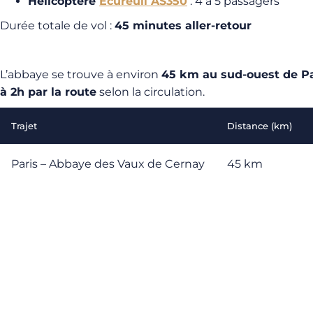
Hélicoptère
Écureuil AS350
: 4 à 5 passagers
Durée totale de vol :
45 minutes aller-retour
L’abbaye se trouve à environ
45 km au sud-ouest de Pa
à 2h par la route
selon la circulation.
Trajet
Distance (km)
Paris – Abbaye des Vaux de Cernay
45 km