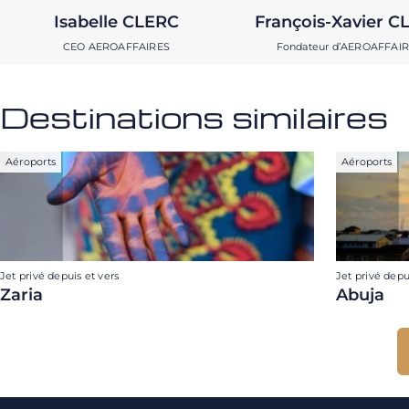
Isabelle CLERC
François-Xavier C
CEO AEROAFFAIRES
Fondateur d’AEROAFFAI
Destinations similaires
Aéroports
Aéroports
Jet privé depuis et vers
Jet privé depu
Zaria
Abuja