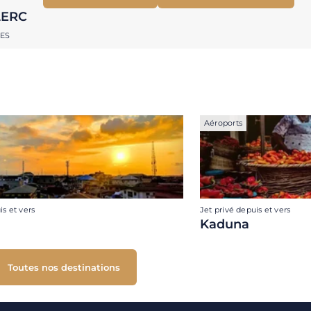
LERC
RES
Aéroports
is et vers
Jet privé depuis et vers
Kaduna
Toutes nos destinations