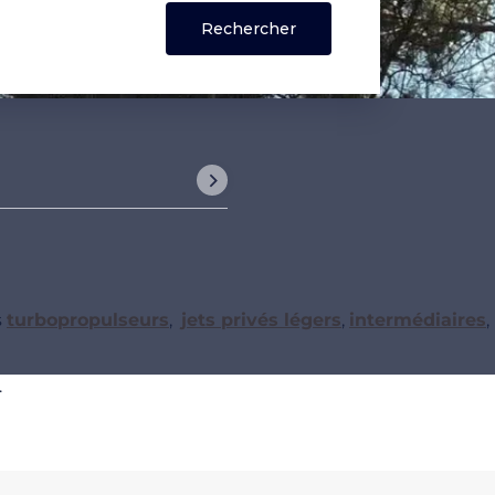
s
turbopropulseurs
,
jets privés légers
,
intermédiaires
,
.