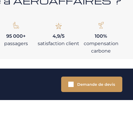
nce à AEROAFFAIRES ?
95 000+
4,9/5
100%
passagers
satisfaction client
compensation
carbone
Demande de devis