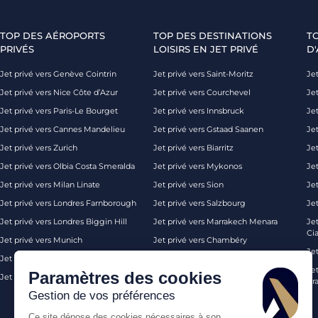
TOP DES AÉROPORTS
TOP DES DESTINATIONS
T
PRIVÉS
LOISIRS EN JET PRIVÉ
D'
Jet privé vers Genève Cointrin
Jet privé vers Saint-Moritz
Jet
Jet privé vers Nice Côte d’Azur
Jet privé vers Courchevel
Jet
Jet privé vers Paris-Le Bourget
Jet privé vers Innsbruck
Je
Jet privé vers Cannes Mandelieu
Jet privé vers Gstaad Saanen
Jet
Jet privé vers Zurich
Jet privé vers Biarritz
Jet
Jet privé vers Olbia Costa Smeralda
Jet privé vers Mykonos
Jet
Jet privé vers Milan Linate
Jet privé vers Sion
Je
Jet privé vers Londres Farnborough
Jet privé vers Salzbourg
Je
Jet privé vers Londres Biggin Hill
Jet privé vers Marrakech Menara
Je
Ci
Jet privé vers Munich
Jet privé vers Chambéry
Je
Jet privé vers Monaco
Jet privé vers Ibiza
Jet
Paramètres des cookies
Jet privé vers Palma de Majorque
Jet privé vers Londres
Pra
Gestion de vos préférences
Ce site dépose des cookies nécessaires à son