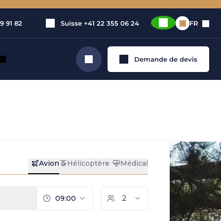
9 91 82
Suisse
+41 22 355 06 24
FR
Demande de devis
Rechercher
e jet