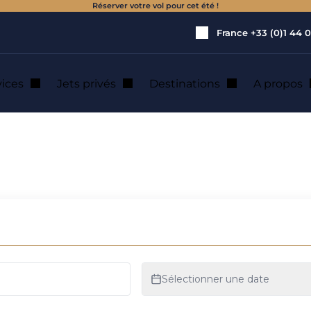
Réserver votre vol pour cet été !
France
+33 (0)1 44 0
vices
Jets privés
Destinations
A propos
bakar : location d