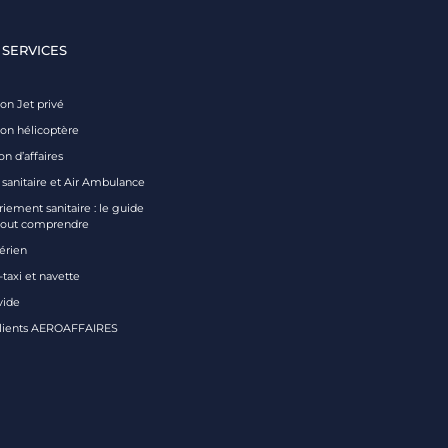
 SERVICES
on Jet privé
ion hélicoptère
on d’affaires
 sanitaire et Air Ambulance
iement sanitaire : le guide
tout comprendre
aérien
taxi et navette
vide
clients AEROAFFAIRES