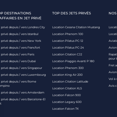
OP DESTINATIONS
TOP DES JETS PRIVÉS
NOS
AFFAIRES EN JET PRIVÉ
 privé depuis / vers Londres City
Location Cessna Citation Mustang
Locati
 privé depuis / vers Istanbul
Location Phenom 100
Locat
t privé depuis / vers New York
Location Pilatus PC-12
Aviati
 privé depuis / vers Francfort
Location Pilatus PC-24
Avion
 privé depuis / vers Paris
Location Citation CJ2
Rapatr
pour 
 privé depuis / vers Dubaï
Location Piaggio Avanti P 180
Fret 
t privé depuis / vers Singapour
Location Phenom 300
Avion-
t privé depuis / vers Luxembourg
Location King Air 200
Vol à 
t privé depuis / vers Rome
Location Citation Latitude
ampino
Avis 
Location Citation XLS
t privé depuis / vers Amsterdam
Location Falcon 900
 privé depuis / vers Barcelone-El
Location Legacy 600
t
Location Falcon 7X