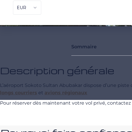
Sommaire
Description générale
L’aéroport Sokoto Sultan Abubakar dispose d’une piste
longs courriers
et
avions régionaux
Pour réserver dès maintenant votre vol privé, contactez