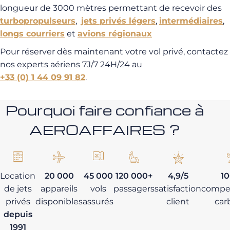
longueur de 3000 mètres permettant de recevoir des
turbopropulseurs
,
jets privés légers
,
intermédiaires
,
longs courriers
et
avions régionaux
Pour réserver dès maintenant votre vol privé, contactez
nos experts aériens 7J/7 24H/24 au
+33 (0) 1 44 09 91 82
.
Pourquoi faire confiance à
AEROAFFAIRES ?
Location
20 000
45 000
120 000+
4,9/5
1
de jets
appareils
vols
passagers
satisfaction
compe
privés
disponibles
assurés
client
car
depuis
1991