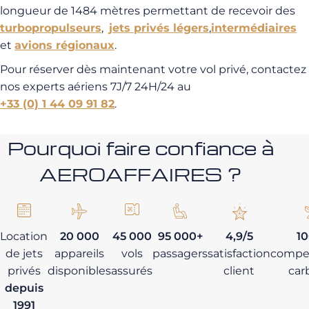
longueur de 1484 mètres permettant de recevoir des
turbopropulseurs
,
jets privés légers
,
intermédiaires
et
avions régionaux
.
Pour réserver dès maintenant votre vol privé, contactez
nos experts aériens 7J/7 24H/24 au
+33 (0) 1 44 09 91 82
.
Pourquoi faire confiance à
AEROAFFAIRES ?
Location
20 000
45 000
95 000+
4,9/5
1
de jets
appareils
vols
passagers
satisfaction
compe
privés
disponibles
assurés
client
car
depuis
1991