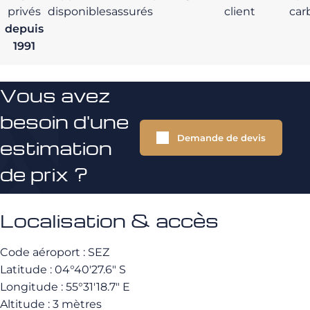
privés
disponibles
assurés
client
car
depuis
1991
Vous avez
besoin d'une
Demande de devis
estimation
de prix ?
Localisation & accès
Code aéroport : SEZ
Latitude : 04°40′27.6″ S
Longitude : 55°31′18.7″ E
Altitude : 3 mètres