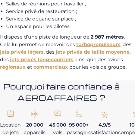
Salles de réunions pour travailler ;
Service privé de restauration ;
Service de douane sur place ;
Un espace pour les pilotes.
Il dispose d’une piste de longueur de
2 987 mètres
.
Cela lui permet de recevoir des
turbopropulseurs
, des
jets privés légers
, des
jets privés de taille moyenne
,
des
jets privés long-courriers
ainsi que des avions
régionaux
et
commerciaux
pour les vols de groupe.
Pourquoi faire confiance à
AEROAFFAIRES ?
Location
20 000
45 000
95 000+
4,9/5
1
de jets
appareils
vols
passagers
satisfaction
compe