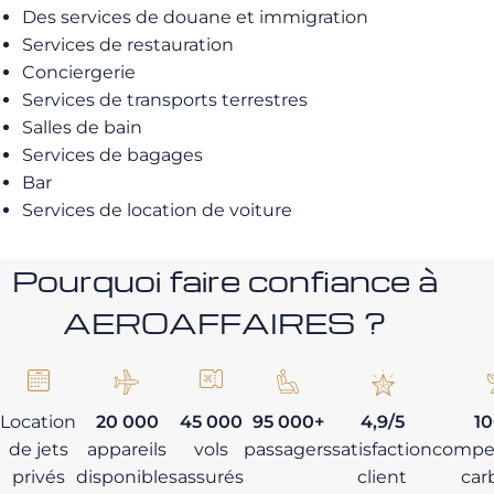
Des services de douane et immigration
Services de restauration
Conciergerie
Services de transports terrestres
Salles de bain
Services de bagages
Bar
Services de location de voiture
Pourquoi faire confiance à
AEROAFFAIRES ?
Location
20 000
45 000
95 000+
4,9/5
1
de jets
appareils
vols
passagers
satisfaction
compe
privés
disponibles
assurés
client
car