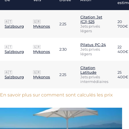
estim
Citation Jet
🇦🇹
🇬🇷
(CJ) 525
20
2:25
Salzbourg
Mykonos
Jets privés
700€
légers
Pilatus PC-24
🇦🇹
🇬🇷
22
2:30
Jets privés
Salzbourg
Mykonos
400€
légers
Citation
🇦🇹
🇬🇷
Latitude
25
2:25
Salzbourg
Mykonos
Jets privés
400€
intermédiaires
En savoir plus sur comment sont calculés les prix