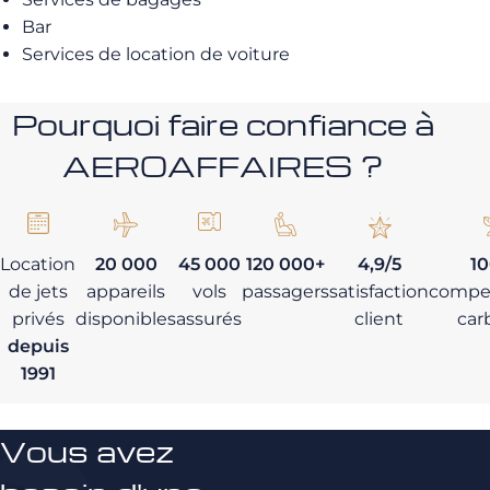
Bar
Services de location de voiture
Pourquoi faire confiance à
AEROAFFAIRES ?
Location
20 000
45 000
120 000+
4,9/5
1
de jets
appareils
vols
passagers
satisfaction
compe
privés
disponibles
assurés
client
car
depuis
1991
Vous avez