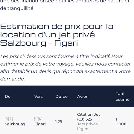
une destination prisée pour les amateurs de nature et
de tranquillité.
Estimation de prix pour la
location d'un jet privé
Salzbourg – Figari
Les prix ci-dessous sont fournis à titre indicatif. Pour
estimer le prix de votre voyage, veuillez nous contacter
afin d’établir un devis qui répondra exactement à votre
demande.
Tarif
De
Vers
Durée
Avion
estimé
Citation Jet
🇦🇹
🇫🇷
(CJ) 525
11
1:25
Salzbourg
Figari
Jets privés
000€
légers