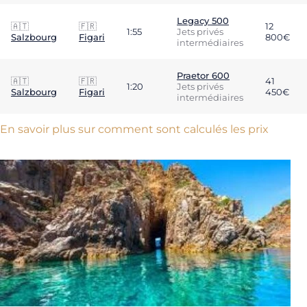
Legacy 500
🇦🇹
🇫🇷
12
1:55
Jets privés
Salzbourg
Figari
800€
intermédiaires
Praetor 600
🇦🇹
🇫🇷
41
1:20
Jets privés
Salzbourg
Figari
450€
intermédiaires
En savoir plus sur comment sont calculés les prix