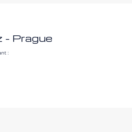
z - Prague
nt :