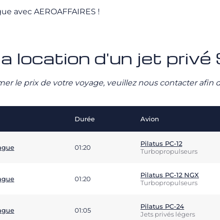
rague avec AEROAFFAIRES !
la location d'un jet priv
stimer le prix de votre voyage, veuillez nous contacter afi
Durée
Avion
Pilatus PC-12
ague
01:20
Turbopropulseurs
Pilatus PC-12 NGX
ague
01:20
Turbopropulseurs
Pilatus PC-24
ague
01:05
Jets privés légers