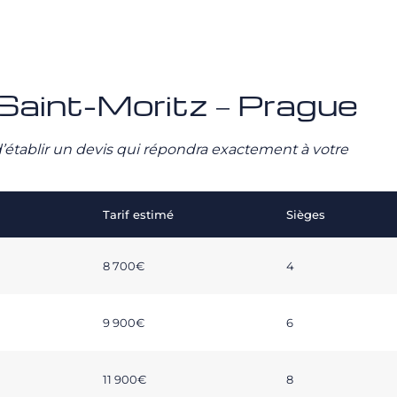
é Saint-Moritz – Prague
n d’établir un devis qui répondra exactement à votre
Tarif estimé
Sièges
8 700€
4
9 900€
6
11 900€
8