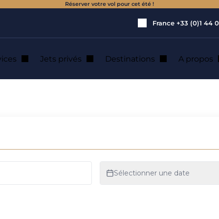
Réserver votre vol pour cet été !
France
+33 (0)1 44 0
vices
Jets privés
Destinations
A propos
gue : location de j