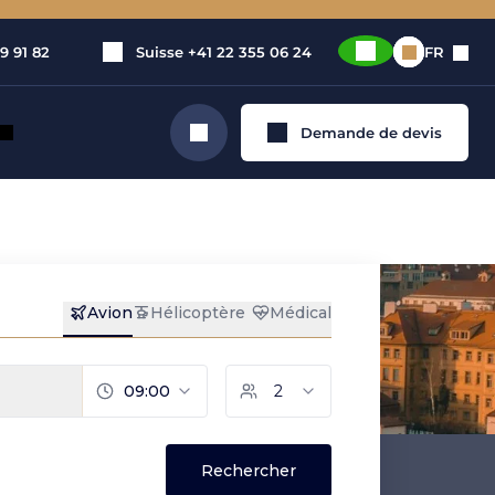
9 91 82
Suisse
+41 22 355 06 24
FR
Demande de devis
Rechercher
et privé