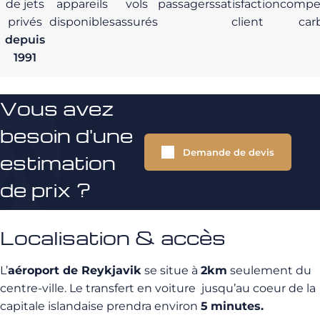
de jets
appareils
vols
passagers
satisfaction
compe
privés
disponibles
assurés
client
car
depuis
1991
Vous avez
besoin d'une
Demande de devis
estimation
de prix ?
Localisation & accès
L’
aéroport de Reykjavik
se situe à
2
km
seulement du
centre-ville. Le transfert en voiture jusqu’au coeur de la
capitale islandaise prendra environ
5
minutes.