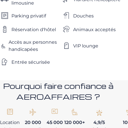
limousine
Parking privatif
Douches
Réservation d'hôtel
Animaux acceptés
Accès aux personnes
VIP lounge
handicapées
Entrée sécurisée
Pourquoi faire confiance à
AEROAFFAIRES ?
Location
20 000
45 000
120 000+
4,9/5
1