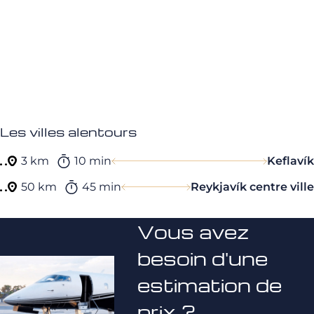
Les villes alentours
3 km
10 min
Keflavík
50 km
45 min
Reykjavík centre ville
Vous avez
besoin d'une
estimation de
prix ?