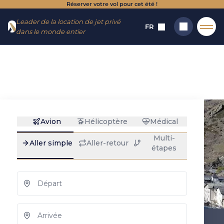
Réserver votre vol pour cet été !
Aller
Aller au
Leader de la location de jet privé
au
contenu
FR
dans le monde entier
menu
Accueil
→
Destinations
→
Aéroports
→
Rarogne
Location de jet
Rechercher
privé à Rarogne