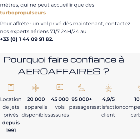
mètres, qui ne peut accueillir que des
turbopropulseurs
Pour affréter un vol privé dès maintenant, contactez
nos experts aériens 7J/7 24H/24 au
+33 (0) 1 44 09 91 82
.
Pourquoi faire confiance à
AEROAFFAIRES ?
Location
20 000
45 000
95 000+
4,9/5
1
de jets
appareils
vols
passagers
satisfaction
compe
privés
disponibles
assurés
client
car
depuis
1991