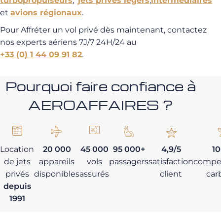
turbopropulseurs
,
jets privés légers
,
intermédiaires
et
avions régionaux
.
Pour Affréter un vol privé dès maintenant, contactez
nos experts aériens 7J/7 24H/24 au
+33 (0) 1 44 09 91 82
.
Pourquoi faire confiance à
AEROAFFAIRES ?
Location
20 000
45 000
95 000+
4,9/5
1
de jets
appareils
vols
passagers
satisfaction
compe
privés
disponibles
assurés
client
car
depuis
1991