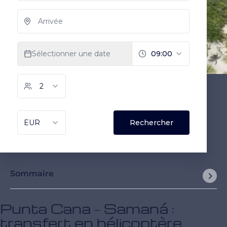
Sommaire
Punta Cana – Samaná :
transfert en hélicoptère