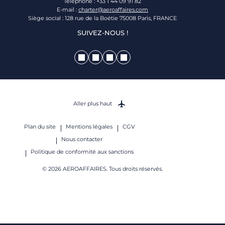
Téléphone : +33 1 44 09 91 82
E-mail :
charter@aeroaffaires.com
Siège social : 128 rue de la Boétie 75008 Paris, FRANCE
SUIVEZ-NOUS !
Aller plus haut
Plan du site
Mentions légales
CGV
Nous contacter
Politique de conformité aux sanctions
© 2026 AEROAFFAIRES. Tous droits réservés.