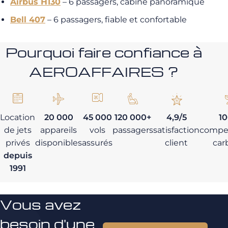
Airbus H130
– 6 passagers, cabine panoramique
Bell 407
– 6 passagers, fiable et confortable
Pourquoi faire confiance à
AEROAFFAIRES ?
Location
20 000
45 000
120 000+
4,9/5
1
de jets
appareils
vols
passagers
satisfaction
compe
privés
disponibles
assurés
client
car
depuis
1991
Vous avez
besoin d'une