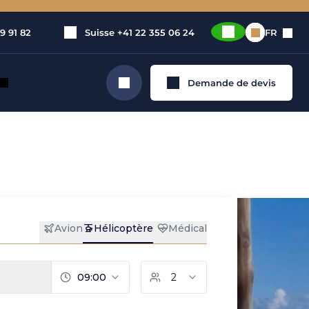
9 91 82
Suisse
+41 22 355 06 24
FR
Demande de devis
Rechercher
 en