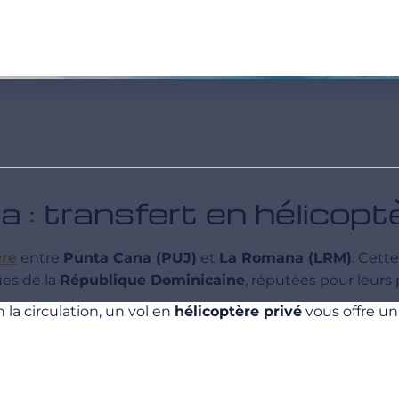
: transfert en hélicopt
ère
entre
Punta Cana (PUJ)
et
La Romana (LRM)
. Cett
es de la
République Dominicaine
, réputées pour leurs 
 la circulation, un vol en
hélicoptère privé
vous offre un