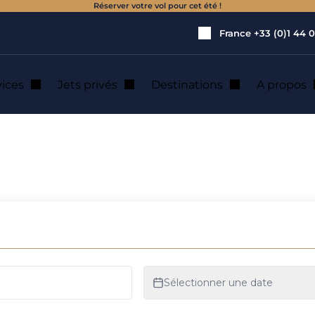
Réserver votre vol pour cet été !
France
+33 (0)1 44 0
vices
Jets privés
Destinations
A propos
Romana : transfert en hélicoptère
omana : transfert