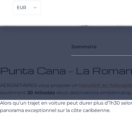
Sommaire
Punta Cana – La Romana 
AEROAFFAIRES vous propose un
transfert en hélicopt
seulement
20 minutes
deux destinations emblématiqu
Alors qu’un trajet en voiture peut durer plus d’1h30 selon
panorama exceptionnel sur la côte caribéenne.