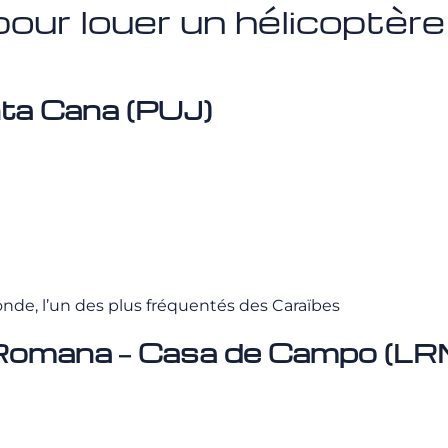
pour louer un hélicoptèr
nta Cana (PUJ)
monde, l’un des plus fréquentés des Caraïbes
a Romana – Casa de Campo (LR