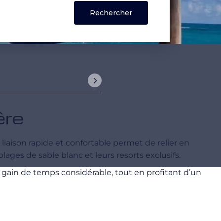
ère
e liaison rapide et confortable permet de relier en
plages de sable blanc et leurs resorts exclusifs.
 gain de temps considérable, tout en profitant d’un