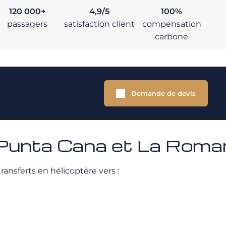
120 000+
4,9/5
100%
passagers
satisfaction client
compensation
carbone
Demande de devis
 Punta Cana et La Roma
ansferts en hélicoptère vers :