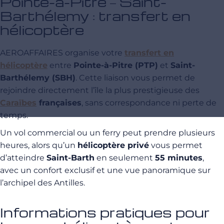
Pointe-à-Pitre – Saint-
Barthélemy : transfert en
hélicoptère
AEROAFFAIRES organise votre
transfert en
hélicoptère
entre
Pointe-à-Pitre (PTP)
et
Saint-
Barthélemy (SBH)
. Cette liaison vous permet de
rejoindre directement l’île la plus prestigieuse des
Caraïbes
françaises
, sans correspondance ni perte de
temps.
Un vol commercial ou un ferry peut prendre plusieurs
heures, alors qu’un
hélicoptère privé
vous permet
d’atteindre
Saint-Barth
en seulement
55 minutes
,
avec un confort exclusif et une vue panoramique sur
l’archipel des Antilles.
Informations pratiques pour