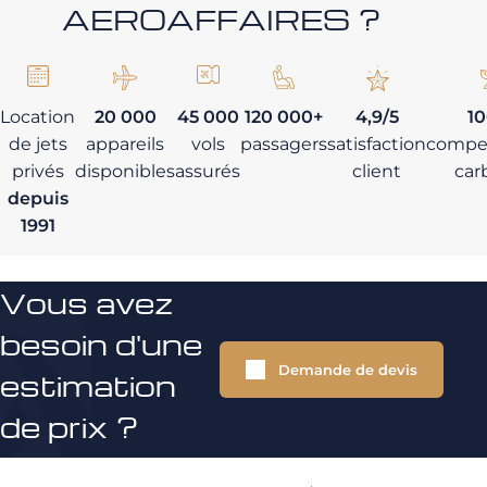
AEROAFFAIRES ?
Location
20 000
45 000
120 000+
4,9/5
1
de jets
appareils
vols
passagers
satisfaction
compe
privés
disponibles
assurés
client
car
depuis
1991
Vous avez
besoin d'une
Demande de devis
estimation
de prix ?