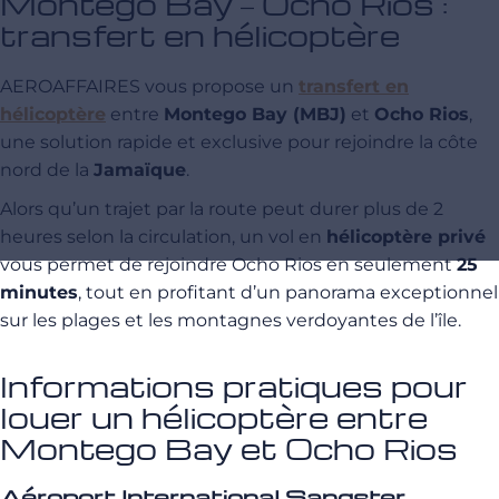
Montego Bay – Ocho Rios :
transfert en hélicoptère
AEROAFFAIRES vous propose un
transfert en
hélicoptère
entre
Montego Bay (MBJ)
et
Ocho Rios
,
une solution rapide et exclusive pour rejoindre la côte
nord de la
Jamaïque
.
Alors qu’un trajet par la route peut durer plus de 2
heures selon la circulation, un vol en
hélicoptère privé
vous permet de rejoindre Ocho Rios en seulement
25
minutes
, tout en profitant d’un panorama exceptionnel
sur les plages et les montagnes verdoyantes de l’île.
Informations pratiques pour
louer un hélicoptère entre
Montego Bay et Ocho Rios
Aéroport International Sangster –