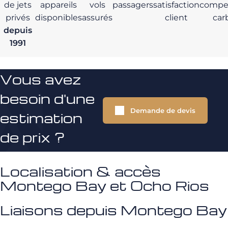
de jets
appareils
vols
passagers
satisfaction
compe
privés
disponibles
assurés
client
car
depuis
1991
Vous avez
besoin d'une
Demande de devis
estimation
de prix ?
Localisation & accès
Montego Bay et Ocho Rios
Liaisons depuis Montego Bay