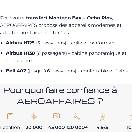
Pour votre
transfert Montego Bay – Ocho Rios
,
AEROAFFAIRES propose des appareils modernes et
adaptés aux liaisons inter-îles :
Airbus H125
(5 passagers) – agile et performant
Airbus H130
(6 passagers) – cabine panoramique et
silencieuse
Bell 407
(jusqu’à 6 passagers) – confortable et fiable
Pourquoi faire confiance à
AEROAFFAIRES ?
Location
20 000
45 000
120 000+
4,9/5
1