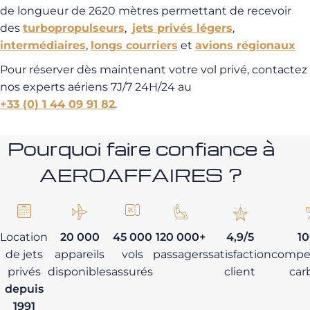
de longueur de 2620 mètres permettant de recevoir
des
turbopropulseurs
,
jets privés légers
,
intermédiaires
,
longs courriers
et
avions régionaux
Pour réserver dès maintenant votre vol privé, contactez
nos experts aériens 7J/7 24H/24 au
+33 (0) 1 44 09 91 82
.
Pourquoi faire confiance à
AEROAFFAIRES ?
Location
20 000
45 000
120 000+
4,9/5
1
de jets
appareils
vols
passagers
satisfaction
compe
privés
disponibles
assurés
client
car
depuis
1991