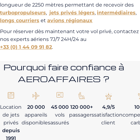
longueur de 2250 mètres permettant de recevoir des
turbopropulseurs
,
jets privés légers
,
intermédiaires
,
longs courriers
et
avions régionaux
Pour réserver dès maintenant votre vol privé, contactez
nos experts aériens 7J/7 24H/24 au
+33 (0) 1 44 09 91 82
.
Pourquoi faire confiance à
AEROAFFAIRES ?
Location
20 000
45 000
120 000+
4,9/5
1
de jets
appareils
vols
passagers
satisfaction
compe
privés
disponibles
assurés
client
car
depuis
1991