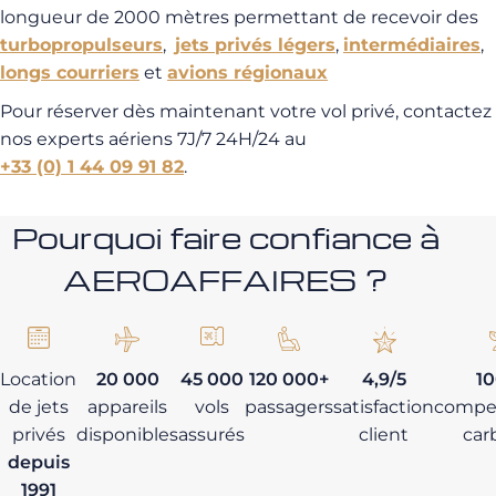
longueur de 2000 mètres permettant de recevoir des
turbopropulseurs
,
jets privés légers
,
intermédiaires
,
longs courriers
et
avions régionaux
Pour réserver dès maintenant votre vol privé, contactez
nos experts aériens 7J/7 24H/24 au
+33 (0) 1 44 09 91 82
.
Pourquoi faire confiance à
AEROAFFAIRES ?
Location
20 000
45 000
120 000+
4,9/5
1
de jets
appareils
vols
passagers
satisfaction
compe
privés
disponibles
assurés
client
car
depuis
1991