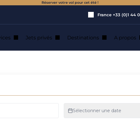
Réserver votre vol pour cet été !
France
+33 (0)1 44 0
vices
Jets privés
Destinations
A propos
 jet privé