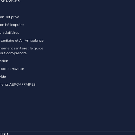
 SERVICES
on Jet privé
ion hélicoptère
on d’affaires
 sanitaire et Air Ambulance
iement sanitaire : le guide
tout comprendre
aérien
taxi et navette
vide
clients AEROAFFAIRES
US !