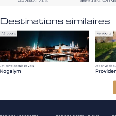
CEO AEROAFFAIRES
Fondateur d’AEROAFFAI
Destinations similaires
Aéroports
Aéroports
Jet privé depuis et vers
Jet privé depu
Kogalym
Providen