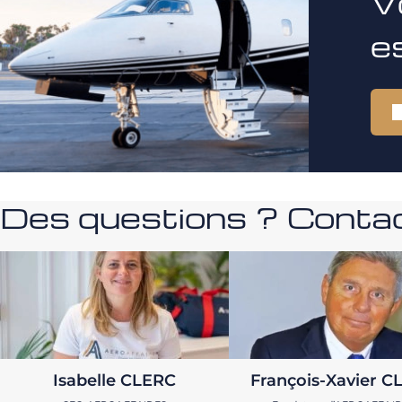
V
e
Des questions ? Contac
Isabelle CLERC
François-Xavier C