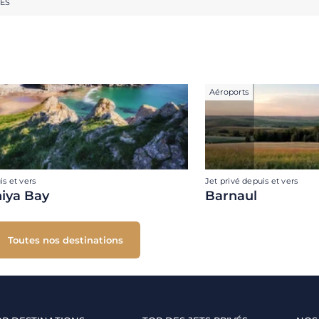
RES
Aéroports
is et vers
Jet privé depuis et vers
iya Bay
Barnaul
Toutes nos destinations