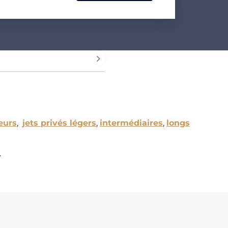
eurs
,
jets privés légers
,
intermédiaires
,
longs
.