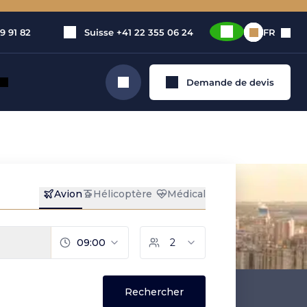
9 91 82
Suisse
+41 22 355 06 24
FR
Demande de devis
Rechercher