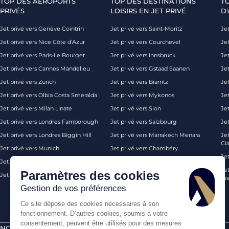
TOP DES AÉROPORTS
TOP DES DESTINATIONS
T
PRIVÉS
LOISIRS EN JET PRIVÉ
D'
Jet privé vers Genève Cointrin
Jet privé vers Saint-Moritz
Jet
Jet privé vers Nice Côte d’Azur
Jet privé vers Courchevel
Jet
Jet privé vers Paris-Le Bourget
Jet privé vers Innsbruck
Je
Jet privé vers Cannes Mandelieu
Jet privé vers Gstaad Saanen
Jet
Jet privé vers Zurich
Jet privé vers Biarritz
Jet
Jet privé vers Olbia Costa Smeralda
Jet privé vers Mykonos
Jet
Jet privé vers Milan Linate
Jet privé vers Sion
Je
Jet privé vers Londres Farnborough
Jet privé vers Salzbourg
Je
Jet privé vers Londres Biggin Hill
Jet privé vers Marrakech Menara
Je
Ci
Jet privé vers Munich
Jet privé vers Chambéry
Je
Jet privé vers Monaco
Jet privé vers Ibiza
Jet
Paramètres des cookies
Jet privé vers Palma de Majorque
Jet privé vers Londres
Pra
Gestion de vos préférences
Ce site dépose des cookies nécessaires à son
fonctionnement. D’autres cookies, soumis à votre
consentement, peuvent être utilisés pour des mesures
NOS CERTIFICATIONS
PAIEMENTS SÉCURISÉS PAR