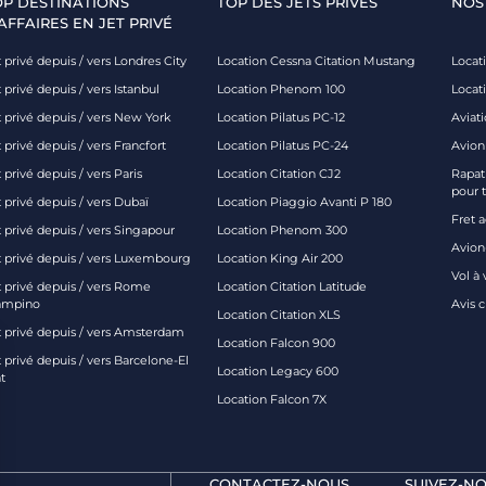
OP DESTINATIONS
TOP DES JETS PRIVÉS
NOS
AFFAIRES EN JET PRIVÉ
 privé depuis / vers Londres City
Location Cessna Citation Mustang
Locati
 privé depuis / vers Istanbul
Location Phenom 100
Locat
t privé depuis / vers New York
Location Pilatus PC-12
Aviati
 privé depuis / vers Francfort
Location Pilatus PC-24
Avion
 privé depuis / vers Paris
Location Citation CJ2
Rapatr
pour 
 privé depuis / vers Dubaï
Location Piaggio Avanti P 180
Fret 
t privé depuis / vers Singapour
Location Phenom 300
Avion-
t privé depuis / vers Luxembourg
Location King Air 200
Vol à 
t privé depuis / vers Rome
Location Citation Latitude
ampino
Avis 
Location Citation XLS
t privé depuis / vers Amsterdam
Location Falcon 900
 privé depuis / vers Barcelone-El
Location Legacy 600
t
Location Falcon 7X
CONTACTEZ-NOUS
SUIVEZ-NO