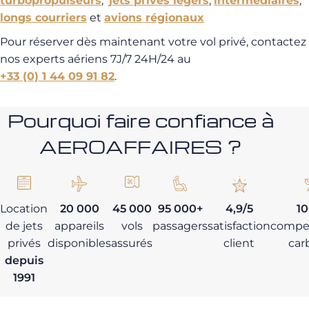
turbopropulseurs
,
jets privés légers
,
intermédiaires
,
longs courriers
et
avions régionaux
Pour réserver dès maintenant votre vol privé, contactez
nos experts aériens 7J/7 24H/24 au
+33 (0) 1 44 09 91 82
.
Pourquoi faire confiance à
AEROAFFAIRES ?
Location
20 000
45 000
95 000+
4,9/5
1
de jets
appareils
vols
passagers
satisfaction
compe
privés
disponibles
assurés
client
car
depuis
1991