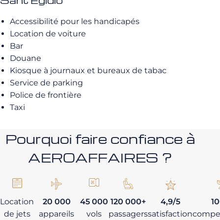
Sant’Egidio
Accessibilité pour les handicapés
Location de voiture
Bar
Douane
Kiosque à journaux et bureaux de tabac
Service de parking
Police de frontière
Taxi
Pourquoi faire confiance à
AEROAFFAIRES ?
Location
20 000
45 000
120 000+
4,9/5
1
de jets
appareils
vols
passagers
satisfaction
compe