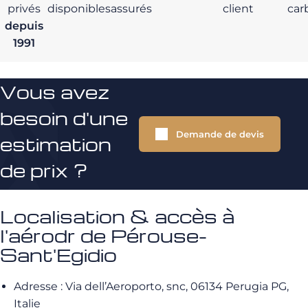
privés
disponibles
assurés
client
car
depuis
1991
Vous avez
besoin d'une
Demande de devis
estimation
de prix ?
Localisation & accès à
l'aérodr de Pérouse-
Sant'Egidio
Adresse : Via dell’Aeroporto, snc, 06134 Perugia PG,
Italie