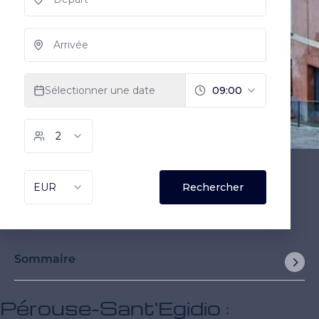
Sommaire
Pérouse-Sant'Egidio :