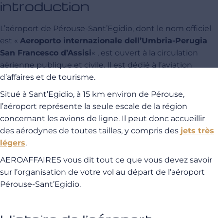
introduction
L’aéroport de Pérouse-Sant’Egidio, dont le nom officiel
est «
Aeroporto internazionale dell’Umbria-Perugia
San Francesco d’Assisi
« , est ouvert à la circulation
aérienne publique et civile. Il est dédié à l’aviation
d’affaires et de tourisme.
Situé à Sant’Egidio, à 15 km environ de Pérouse,
l’aéroport représente la seule escale de la région
concernant les avions de ligne. Il peut donc accueillir
des aérodynes de toutes tailles, y compris des
jets très
légers
.
AEROAFFAIRES vous dit tout ce que vous devez savoir
sur l’organisation de votre vol au départ de l’aéroport
Pérouse-Sant’Egidio.