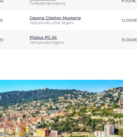
45
9 000€
Turbopropulseurs
Cessna Citation Mustang
25
12 000
Jets privés ultra légers
Pilatus PC-24
20
15 000
Jets privés légers