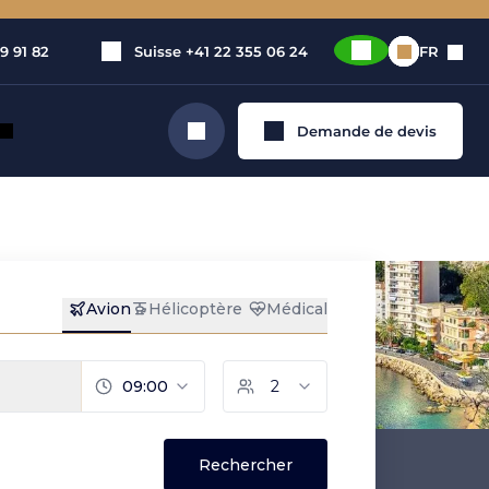
9 91 82
Suisse
+41 22 355 06 24
FR
Demande de devis
Rechercher