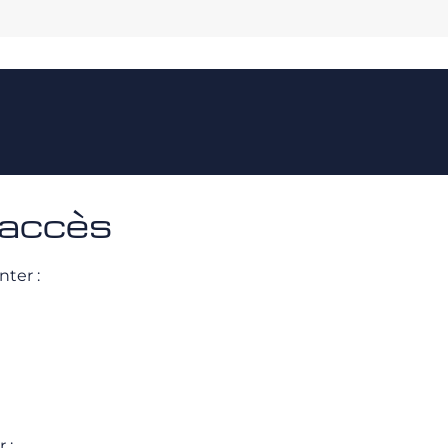
 accès
nter :
 :