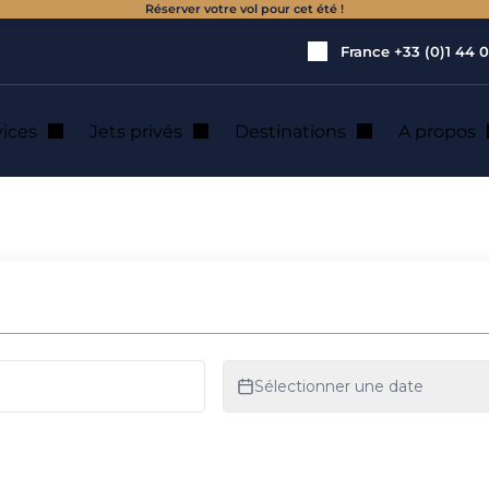
Réserver votre vol pour cet été !
France
+33 (0)1 44 0
vices
Jets privés
Destinations
A propos
ation de jet privé