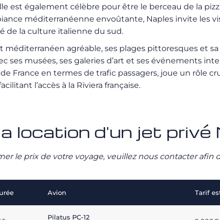
ville est également célèbre pour être le berceau de la pi
ance méditerranéenne envoûtante, Naples invite les visi
té de la culture italienne du sud.
mat méditerranéen agréable, ses plages pittoresques et s
ec ses musées, ses galeries d’art et ses événements inter
e France en termes de trafic passagers, joue un rôle cruc
litant l’accès à la Riviera française.
a location d'un jet privé
stimer le prix de votre voyage, veuillez nous contacter afi
urée
Avion
Tarif e
Pilatus PC-12