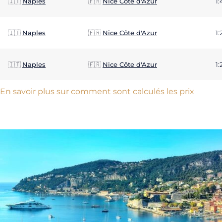
🇮🇹
Naples
🇫🇷
Nice Côte d'Azur
1:
🇮🇹
Naples
🇫🇷
Nice Côte d'Azur
1:
🇮🇹
Naples
🇫🇷
Nice Côte d'Azur
1:
En savoir plus sur comment sont calculés les prix