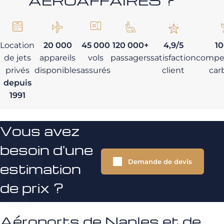
AEROAFFAIRES ?
Location
20 000
45 000
120 000+
4,9/5
1
de jets
appareils
vols
passagers
satisfaction
compe
privés
disponibles
assurés
client
car
depuis
1991
Vous avez
besoin d'une
Demande de devis
estimation
de prix ?
Aéroports de Naples et de