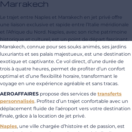
Marrakech
Le trajet entre Naples et Marrakech en jet privé offre
une liaison exclusive et rapide entre l’Italie méridionale
et l’Afrique du Nord. Naples, avec son riche patrimoine
historique et culturel, est un point de départ fascinant.
Marrakech, connue pour ses souks animés, ses jardins
luxuriants et ses palais majestueux, est une destination
exotique et captivante. Ce vol direct, d’une durée de
trois à quatre heures, permet de profiter d’un confort
optimal et d’une flexibilité horaire, transformant le
voyage en une expérience agréable et sans tracas.
AEROAFFAIRES
propose des services de
transferts
personnalisés
. Profitez d’un trajet confortable avec un
déplacement fluide de l’aéroport vers votre destination
finale, grâce à la location de jet privé.
Naples
, une ville chargée d’histoire et de passion, est