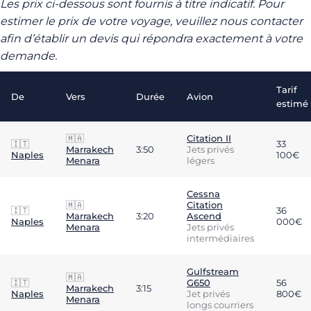
Les prix ci-dessous sont fournis à titre indicatif. Pour
estimer le prix de votre voyage, veuillez nous contacter
afin d’établir un devis qui répondra exactement à votre
demande.
Tarif
De
Vers
Durée
Avion
estimé
🇲🇦
Citation II
🇮🇹
33
Marrakech
3:50
Jets privés
Naples
100€
Menara
légers
Cessna
🇲🇦
Citation
🇮🇹
36
Marrakech
3:20
Ascend
Naples
000€
Menara
Jets privés
intermédiaires
Gulfstream
🇲🇦
🇮🇹
G650
56
Marrakech
3:15
Naples
Jet privés
800€
Menara
longs courriers