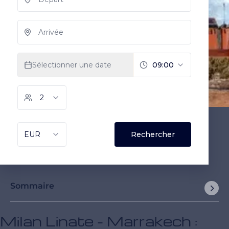
Sommaire
Milan Linate - Marrakech :