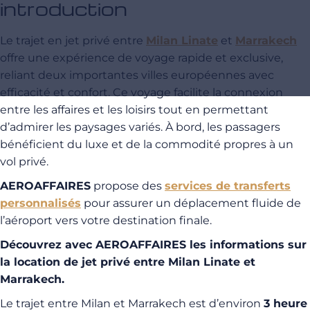
introduction
Le trajet en jet privé entre
Milan Linate
et
Marrakech
offre une expérience de voyage rapide et exclusive,
reliant deux importantes villes européennes avec
efficacité et confort. Ce voyage facilite la connexion
entre les affaires et les loisirs tout en permettant
d’admirer les paysages variés. À bord, les passagers
bénéficient du luxe et de la commodité propres à un
vol privé.
AEROAFFAIRES
propose des
services de transferts
personnalisés
pour assurer un déplacement fluide de
l’aéroport vers votre destination finale.
Découvrez avec AEROAFFAIRES les informations sur
la location de jet privé entre Milan Linate et
Marrakech.
Le trajet entre Milan et Marrakech est d’environ
3 heure