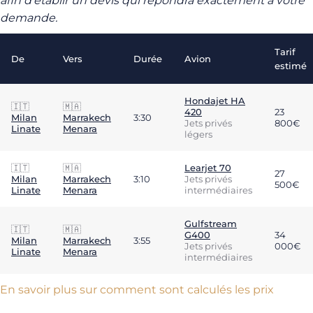
afin d’établir un devis qui répondra exactement à votre
demande.
Tarif
De
Vers
Durée
Avion
estimé
Hondajet HA
🇮🇹
🇲🇦
420
23
Milan
Marrakech
3:30
Jets privés
800€
Linate
Menara
légers
🇮🇹
🇲🇦
Learjet 70
27
Milan
Marrakech
3:10
Jets privés
500€
Linate
Menara
intermédiaires
Gulfstream
🇮🇹
🇲🇦
G400
34
Milan
Marrakech
3:55
Jets privés
000€
Linate
Menara
intermédiaires
En savoir plus sur comment sont calculés les prix