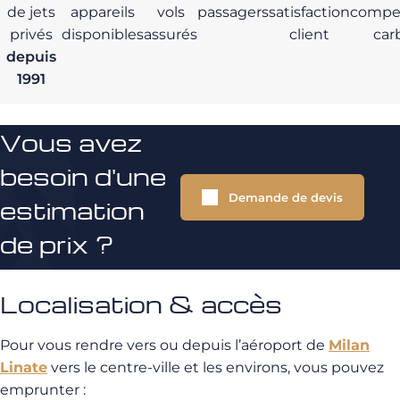
de jets
appareils
vols
passagers
satisfaction
compe
privés
disponibles
assurés
client
car
depuis
1991
Vous avez
besoin d'une
Demande de devis
estimation
de prix ?
Localisation & accès
Pour vous rendre vers ou depuis l’aéroport de
Milan
Linate
vers le centre-ville et les environs, vous pouvez
emprunter :