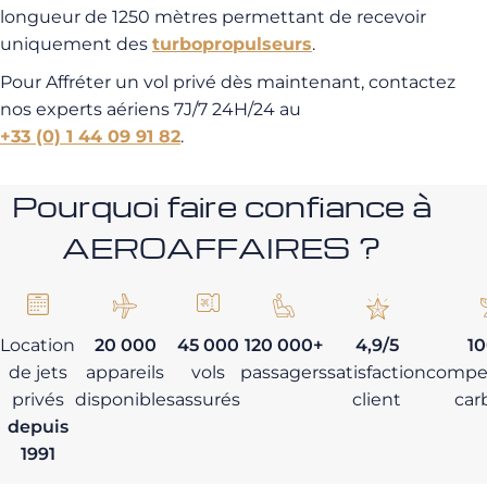
longueur de 1250 mètres permettant de recevoir
uniquement des
turbopropulseurs
.
Pour Affréter un vol privé dès maintenant, contactez
nos experts aériens 7J/7 24H/24 au
+33 (0) 1 44 09 91 82
.
Pourquoi faire confiance à
AEROAFFAIRES ?
Location
20 000
45 000
120 000+
4,9/5
1
de jets
appareils
vols
passagers
satisfaction
compe
privés
disponibles
assurés
client
car
depuis
1991