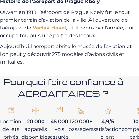
Histoire de l’aéroport de Prague Kbely
Ouvert en 1918, l’aéroport de Prague Kbely fut le tout
premier terrain d’aviation de la ville. À l’ouverture de
l’aéroport de
Vaclav Havel
, il fut repris par l’armée, qui
occupe toujours une partie des locaux.
Aujourd’hui, l’aéroport abrite le musée de l’aviation et
l’on peut y découvrir 275 modèles d’avions civils et
militaires.
Pourquoi faire confiance à
AEROAFFAIRES ?
Location
20 000
45 000
120 000+
4,9/5
1
de jets
appareils
vols
passagers
satisfaction
compe
privés
disponibles
assurés
client
car