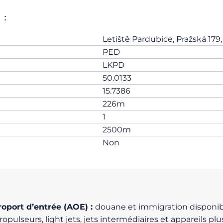
:
Letiště Pardubice, Pražská 17
PED
LKPD
50.0133
15.7386
226m
1
2500m
Non
éroport d’entrée (AOE) :
douane et immigration disponibles
pulseurs, light jets, jets intermédiaires et appareils pl