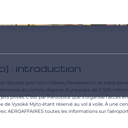
 : introduction
e est réputée pour son château Renaissance, sa place pav
kilomètres du centre, dispose d’une piste de 2 500 mètre
ets privés. C’est par Pardubice que s’organise l’accès en a
 de Vysoké Mýto étant réservé au vol à voile. À une cent
avec AEROAFFAIRES toutes les informations sur l’aéropor