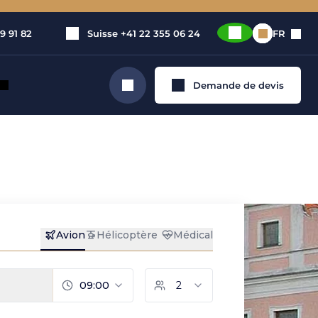
9 91 82
Suisse
+41 22 355 06 24
FR
Demande de devis
Rechercher
de jet