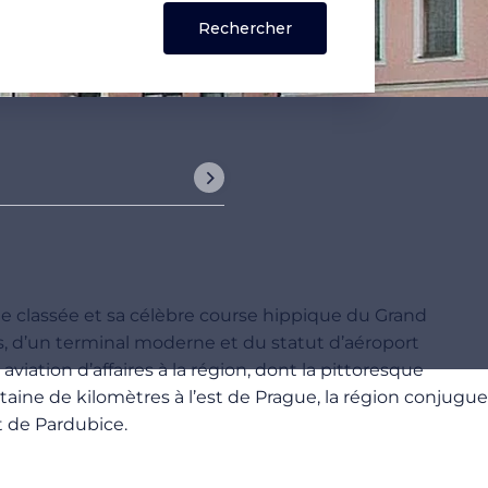
ée classée et sa célèbre course hippique du Grand
s, d’un terminal moderne et du statut d’aéroport
viation d’affaires à la région, dont la pittoresque
aine de kilomètres à l’est de Prague, la région conjugue
t de Pardubice.