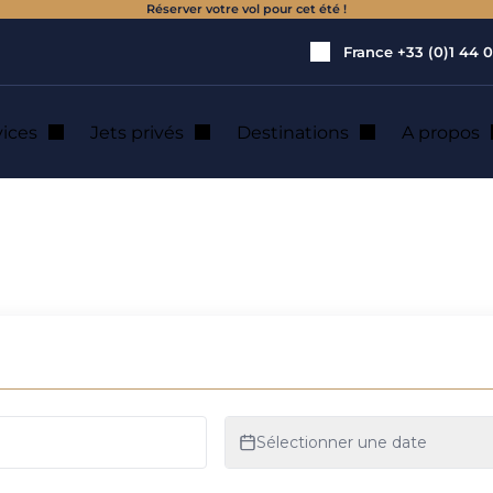
Réserver votre vol pour cet été !
France
+33 (0)1 44 0
vices
Jets privés
Destinations
A propos
 Mýto) : location 