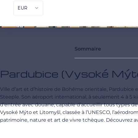
Sommaire
Pardubice (Vysoké Mýto)
Ville d’art et d’histoire de Bohême orientale, Pardubic
Steeple. Son aéroport international, à seulement 4 à 5 
d’entrée avec douane, capable d’accueillir tous types de j
Vysoké Mýto et Litomyšl, classée à l’UNESCO, l’aérodrome
patrimoine, nature et art de vivre tchèque. Découvrez 