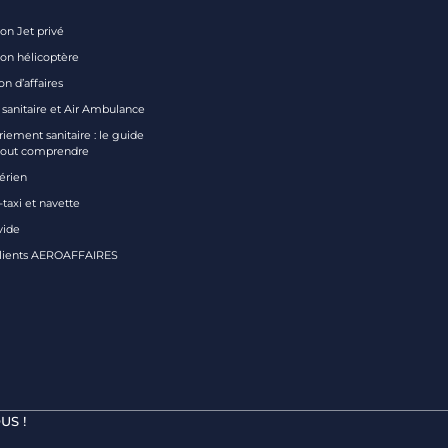
on Jet privé
ion hélicoptère
on d’affaires
 sanitaire et Air Ambulance
iement sanitaire : le guide
tout comprendre
aérien
taxi et navette
vide
clients AEROAFFAIRES
US !