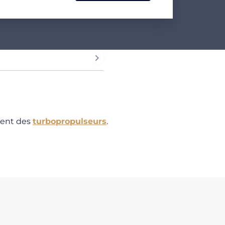
ment des
turbopropulseurs
.