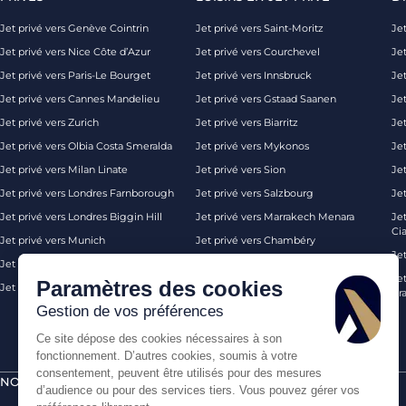
Jet privé vers Genève Cointrin
Jet privé vers Saint-Moritz
Jet
Jet privé vers Nice Côte d’Azur
Jet privé vers Courchevel
Jet
Jet privé vers Paris-Le Bourget
Jet privé vers Innsbruck
Je
Jet privé vers Cannes Mandelieu
Jet privé vers Gstaad Saanen
Jet
Jet privé vers Zurich
Jet privé vers Biarritz
Jet
Jet privé vers Olbia Costa Smeralda
Jet privé vers Mykonos
Jet
Jet privé vers Milan Linate
Jet privé vers Sion
Je
Jet privé vers Londres Farnborough
Jet privé vers Salzbourg
Je
Jet privé vers Londres Biggin Hill
Jet privé vers Marrakech Menara
Je
Ci
Jet privé vers Munich
Jet privé vers Chambéry
Je
Jet privé vers Monaco
Jet privé vers Ibiza
Jet
Paramètres des cookies
Jet privé vers Palma de Majorque
Jet privé vers Londres
Pra
Gestion de vos préférences
Ce site dépose des cookies nécessaires à son
fonctionnement. D’autres cookies, soumis à votre
consentement, peuvent être utilisés pour des mesures
NOS CERTIFICATIONS
PAIEMENTS SÉCURISÉS PAR
d’audience ou pour des services tiers. Vous pouvez gérer vos