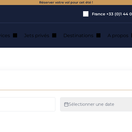
Réserver votre vol pour cet été !
France
+33 (0)1 44 0
vices
Jets privés
Destinations
A propos
ocation de jet priv