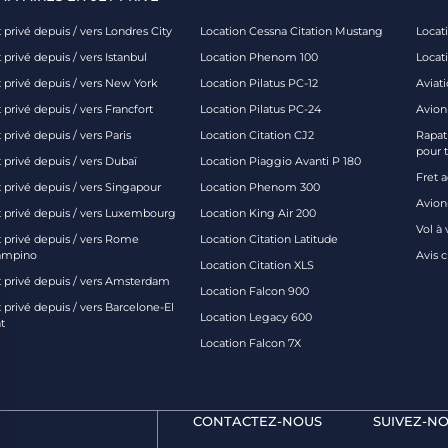
 privé depuis / vers Londres City
Location Cessna Citation Mustang
Locati
 privé depuis / vers Istanbul
Location Phenom 100
Locat
t privé depuis / vers New York
Location Pilatus PC-12
Aviati
 privé depuis / vers Francfort
Location Pilatus PC-24
Avion
 privé depuis / vers Paris
Location Citation CJ2
Rapatr
pour 
 privé depuis / vers Dubaï
Location Piaggio Avanti P 180
Fret 
t privé depuis / vers Singapour
Location Phenom 300
Avion-
t privé depuis / vers Luxembourg
Location King Air 200
Vol à 
t privé depuis / vers Rome
Location Citation Latitude
ampino
Avis 
Location Citation XLS
t privé depuis / vers Amsterdam
Location Falcon 900
 privé depuis / vers Barcelone-El
Location Legacy 600
t
Location Falcon 7X
CONTACTEZ-NOUS
SUIVEZ-NO