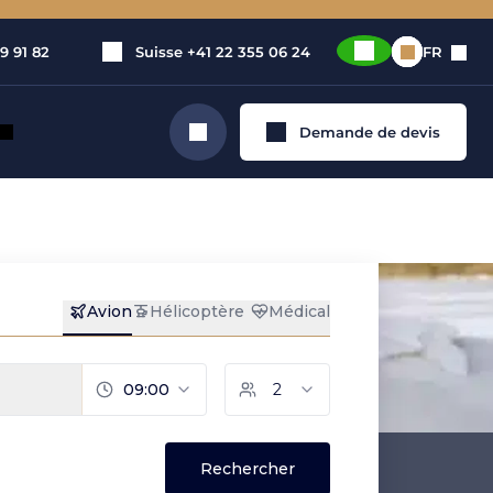
9 91 82
Suisse
+41 22 355 06 24
FR
Demande de devis
Rechercher
é