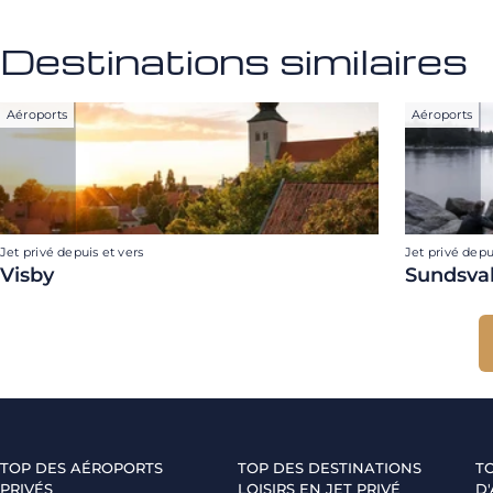
Destinations similaires
Aéroports
Aéroports
Jet privé depuis et vers
Jet privé depu
Visby
Sundsva
TOP DES AÉROPORTS
TOP DES DESTINATIONS
T
PRIVÉS
LOISIRS EN JET PRIVÉ
D'