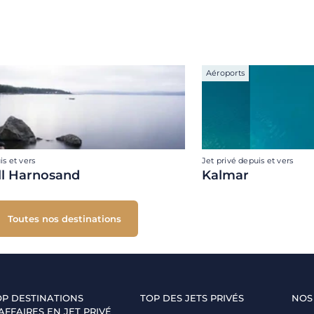
Aéroports
is et vers
Jet privé depuis et vers
ll Harnosand
Kalmar
Toutes nos destinations
OP DESTINATIONS
TOP DES JETS PRIVÉS
NOS
AFFAIRES EN JET PRIVÉ